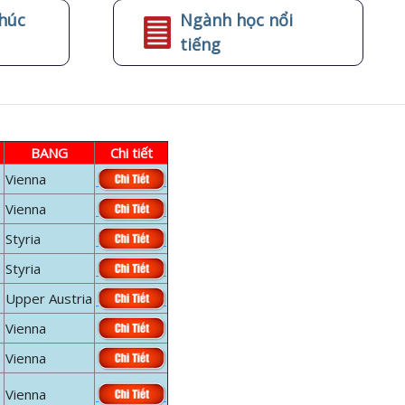
húc
Ngành học nổi
tiếng
BANG
Chi tiết
Vienna
Vienna
Styria
Styria
Upper Austria
Vienna
Vienna
Vienna