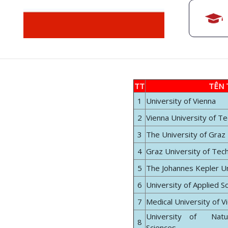
TT
TÊN
1
University of Vienna
2
Vienna University of T
3
The University of Graz
4
Graz University of Tec
5
The Johannes Kepler Un
6
University of Applied 
7
Medical University of 
University of Natu
8
Sciences