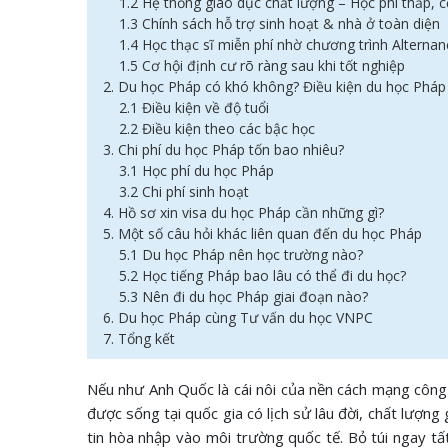
1.2 Hệ thống giáo dục chất lượng – Học phí thấp, 
1.3 Chính sách hỗ trợ sinh hoạt & nhà ở toàn diện
1.4 Học thạc sĩ miễn phí nhờ chương trình Alternan
1.5 Cơ hội định cư rõ ràng sau khi tốt nghiệp
2. Du học Pháp có khó không? Điều kiện du học Pháp
2.1 Điều kiện về độ tuổi
2.2 Điều kiện theo các bậc học
3. Chi phí du học Pháp tốn bao nhiêu?
3.1 Học phí du học Pháp
3.2 Chi phí sinh hoạt
4. Hồ sơ xin visa du học Pháp cần những gì?
5. Một số câu hỏi khác liên quan đến du học Pháp
5.1 Du học Pháp nên học trường nào?
5.2 Học tiếng Pháp bao lâu có thể đi du học?
5.3 Nên đi du học Pháp giai đoạn nào?
6. Du học Pháp cùng Tư vấn du học VNPC
7. Tổng kết
Nếu như Anh Quốc là cái nôi của nền cách mạng công 
được sống tại quốc gia có lịch sử lâu đời, chất lượng
tin hòa nhập vào môi trường quốc tế. Bỏ túi ngay tất