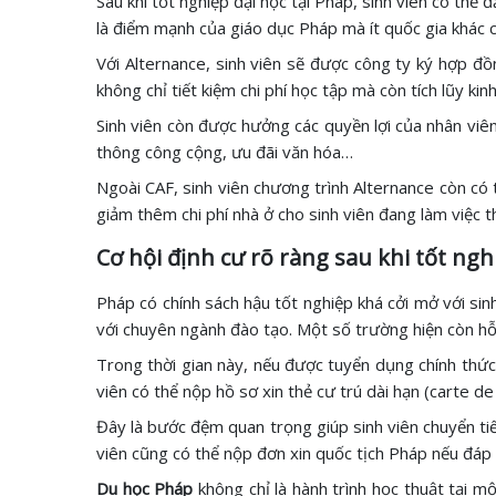
Sau khi tốt nghiệp đại học tại Pháp, sinh viên có thể
là điểm mạnh của giáo dục Pháp mà ít quốc gia khác c
Với Alternance, sinh viên sẽ được công ty ký hợp đồn
không chỉ tiết kiệm chi phí học tập mà còn tích lũy ki
Sinh viên còn được hưởng các quyền lợi của nhân viên 
thông công cộng, ưu đãi văn hóa…
Ngoài CAF, sinh viên chương trình Alternance còn có
giảm thêm chi phí nhà ở cho sinh viên đang làm việc 
Cơ hội định cư rõ ràng sau khi tốt ngh
Pháp có chính sách hậu tốt nghiệp khá cởi mở với sinh
với chuyên ngành đào tạo. Một số trường hiện còn hỗ t
Trong thời gian này, nếu được tuyển dụng chính thức v
viên có thể nộp hồ sơ xin thẻ cư trú dài hạn (carte de
Đây là bước đệm quan trọng giúp sinh viên chuyển tiế
viên cũng có thể nộp đơn xin quốc tịch Pháp nếu đáp 
Du học Pháp
không chỉ là hành trình học thuật tại mộ