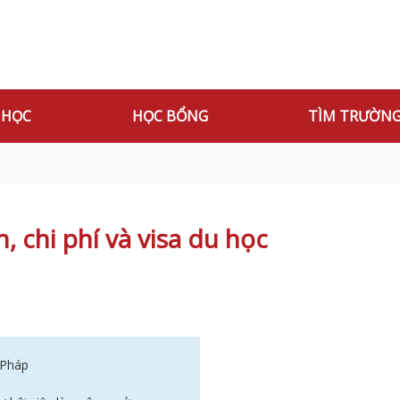
 HỌC
HỌC BỔNG
TÌM TRƯỜN
, chi phí và visa du học
 Pháp