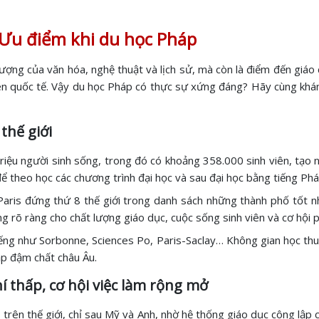
 Ưu điểm khi du học Pháp
 tượng của văn hóa, nghệ thuật và lịch sử, mà còn là điểm đến giáo
iên quốc tế. Vậy du học Pháp có thực sự xứng đáng? Hãy cùng khám 
thế giới
 triệu người sinh sống, trong đó có khoảng 358.000 sinh viên, tạ
ể theo học các chương trình đại học và sau đại học bằng tiếng Phá
ris đứng thứ 8 thế giới trong danh sách những thành phố tốt nh
g rõ ràng cho chất lượng giáo dục, cuộc sống sinh viên và cơ hội ph
tiếng như Sorbonne, Sciences Po, Paris-Saclay… Không gian học thu
ập đậm chất châu Âu.
í thấp, cơ hội việc làm rộng mở
3 trên thế giới, chỉ sau Mỹ và Anh, nhờ hệ thống giáo dục công lập c