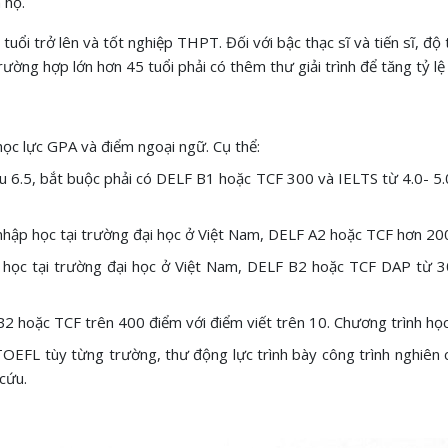
m hộ.
 tuổi trở lên và tốt nghiệp THPT. Đối với bậc thạc sĩ và tiến sĩ, độ
ường hợp lớn hơn 45 tuổi phải có thêm thư giải trình để tăng tỷ lệ
học lực GPA và điểm ngoại ngữ. Cụ thể:
iểu 6.5, bắt buộc phải có DELF B1 hoặc TCF 300 và IELTS từ 4.0- 5.
nhập học tại trường đại học ở Việt Nam, DELF A2 hoặc TCF hơn 20
học tại trường đại học ở Việt Nam, DELF B2 hoặc TCF DAP từ 300
 B2 hoặc TCF trên 400 điểm với điểm viết trên 10. Chương trình họ
 TOEFL tùy từng trường, thư động lực trình bày công trình nghiên
 cứu.