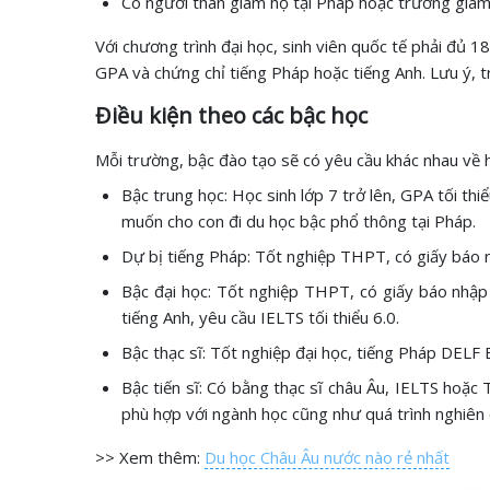
Có người thân giám hộ tại Pháp hoặc trường giá
Với chương trình đại học, sinh viên quốc tế phải đủ 18
GPA và chứng chỉ tiếng Pháp hoặc tiếng Anh. Lưu ý, tr
Điều kiện theo các bậc học
Mỗi trường, bậc đào tạo sẽ có yêu cầu khác nhau về 
Bậc trung học: Học sinh lớp 7 trở lên, GPA tối th
muốn cho con đi du học bậc phổ thông tại Pháp.
Dự bị tiếng Pháp: Tốt nghiệp THPT, có giấy báo 
Bậc đại học: Tốt nghiệp THPT, có giấy báo nhập 
tiếng Anh, yêu cầu IELTS tối thiểu 6.0.
Bậc thạc sĩ: Tốt nghiệp đại học, tiếng Pháp DELF
Bậc tiến sĩ: Có bằng thạc sĩ châu Âu, IELTS hoặc
phù hợp với ngành học cũng như quá trình nghiên
>> Xem thêm:
Du học Châu Âu nước nào rẻ nhất