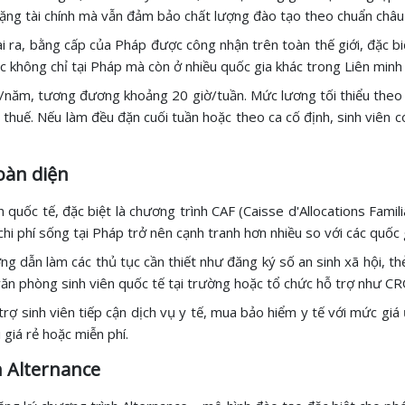
nặng tài chính mà vẫn đảm bảo chất lượng đào tạo theo chuẩn châu
a, bằng cấp của Pháp được công nhận trên toàn thế giới, đặc biệt 
ệc không chỉ tại Pháp mà còn ở nhiều quốc gia khác trong Liên minh
ờ/năm, tương đương khoảng 20 giờ/tuần. Mức lương tối thiểu the
thuế. Nếu làm đều đặn cuối tuần hoặc theo ca cố định, sinh viên c
oàn diện
ên quốc tế, đặc biệt là chương trình CAF (Caisse d'Allocations Famil
chi phí sống tại Pháp trở nên cạnh tranh hơn nhiều so với các quốc
g dẫn làm các thủ tục cần thiết như đăng ký số an sinh xã hội, thẻ
văn phòng sinh viên quốc tế tại trường hoặc tổ chức hỗ trợ như C
trợ sinh viên tiếp cận dịch vụ y tế, mua bảo hiểm y tế với mức giá 
i giá rẻ hoặc miễn phí.
h Alternance