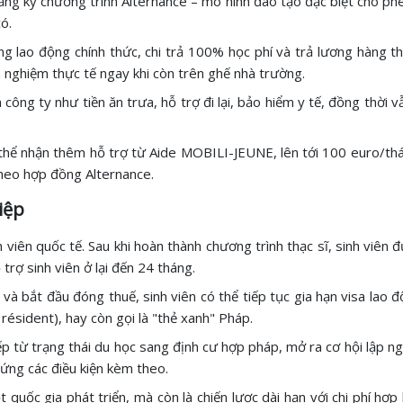
 đăng ký chương trình Alternance – mô hình đào tạo đặc biệt cho ph
ó.
g lao động chính thức, chi trả 100% học phí và trả lương hàng th
nh nghiệm thực tế ngay khi còn trên ghế nhà trường.
công ty như tiền ăn trưa, hỗ trợ đi lại, bảo hiểm y tế, đồng thời vẫ
 thể nhận thêm hỗ trợ từ Aide MOBILI-JEUNE, lên tới 100 euro/th
theo hợp đồng Alternance.
iệp
 viên quốc tế. Sau khi hoàn thành chương trình thạc sĩ, sinh viên
rợ sinh viên ở lại đến 24 tháng.
à bắt đầu đóng thuế, sinh viên có thể tiếp tục gia hạn visa lao đ
 résident), hay còn gọi là "thẻ xanh" Pháp.
p từ trạng thái du học sang định cư hợp pháp, mở ra cơ hội lập ngh
ứng các điều kiện kèm theo.
t quốc gia phát triển, mà còn là chiến lược dài hạn với chi phí hợp