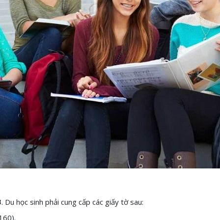
3
. Du học sinh phải cung cấp các giấy tờ sau:
160).