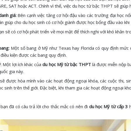
RE, SAT hoặc ACT. Chính vì thế, việc du học từ bậc THPT sẽ giúp họ
danh giá:
Bên cạnh việc tăng cơ hội đậu vào các trường đại học nổi
ần giúp cho du học sinh có cơ hội giành được học bổng đầu vào k
 sẽ có cơ hội phát triển về mọi mặt để thích nghi với khó khăn tr
 bang:
Một số bang ở Mỹ như Texas hay Florida có quy định mức 
 điều kiện được các bang quy định.
ỹ
: Một lợi ích khác của
du học Mỹ từ bậc THPT
là được miễn nộp b
quốc gia này.
 sẽ được hòa mình vào các hoạt động ngoại khóa, các cuộc thi, si
 sinh trên thế giới. Đặc biệt, khi tham gia các hoạt động ngoại kh
n bạn đã có câu trả lời cho thắc mắc có nên đi
du học Mỹ từ cấp 3