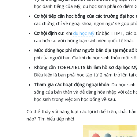
học danh tiếng của Mỹ, du học sinh phải có điểm G
Cơ hội tiếp cận học bổng của các trường đại học 
các chứng chỉ về ngoại khóa, ngôn ngữ sẽ góp ph
Cơ hội định cư:
Khi
du học Mỹ
từ bậc THPT, các bạn
cao hơn so với những bạn sinh viên quốc tế khác.
Mức đóng học phí như người bản địa tại một số
phí của người bản địa khi du học sinh thỏa một số
Không cần TOEFL/IELTS khi làm hồ sơ đại học M
Điều kiện là bạn phải học tập từ 2 năm trở lên tại 
Tham gia các hoạt động ngoại khóa
: Du học sinh
sống của bản thân và dễ dàng hòa nhập với các học
học sinh trong việc xin học bổng về sau.
Có thể thấy với hàng loạt các lợi ích kể trên, chắc hẳ
nào? Tìm hiểu tiếp nhé!