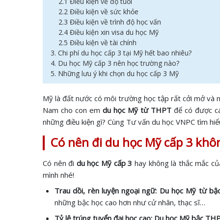
2.1 Điều kiện về độ tuổi
2.2 Điều kiện về sức khỏe
2.3 Điều kiện về trình độ học vấn
2.4 Điều kiện xin visa du học Mỹ
2.5 Điều kiện về tài chính
3. Chi phí du học cấp 3 tại Mỹ hết bao nhiêu?
4. Du học Mỹ cấp 3 nên học trường nào?
5. Những lưu ý khi chọn du học cấp 3 Mỹ
Mỹ là đất nước có môi trường học tập rất cởi mở và nă
Nam cho con em
du học Mỹ từ THPT
để có được cá
những điều kiện gì? Cùng Tư vấn du học VNPC tìm hiểu 
Có nên đi du học Mỹ cấp 3 kh
Có nên đi
du học Mỹ cấp 3
hay không là thắc mắc củ
mình nhé!
Trau dồi, rèn luyện ngoại ngữ: Du học Mỹ từ b
những bậc học cao hơn như cử nhân, thạc sĩ…
Tỷ lệ trúng tuyển đại học cao:
Du học Mỹ bậc TH