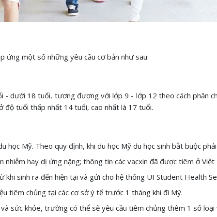
áp ứng một số những yêu cầu cơ bản như sau:
ổi - dưới 18 tuổi, tương đương với lớp 9 - lớp 12 theo cách phân c
ở độ tuổi thấp nhất 14 tuổi, cao nhất là 17 tuổi.
du học Mỹ. Theo quy định, khi du học Mỹ du học sinh bắt buộc phải
n nhiễm hay dị ứng nặng; thông tin các vacxin đã được tiêm ở Việ
từ khi sinh ra đến hiện tại và gửi cho hệ thống UI Student Health Se
u tiêm chủng tại các cơ sở ý tế trước 1 tháng khi đi Mỹ.
à sức khỏe, trường có thể sẽ yêu cầu tiêm chủng thêm 1 số loại 