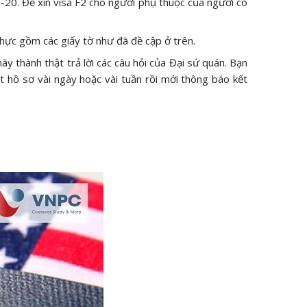
-20. Để xin visa F2 cho người phụ thuộc của người có
ị thực gồm các giấy tờ như đã đề cập ở trên.
y thành thật trả lời các câu hỏi của Đại sứ quán. Bạn
t hồ sơ vài ngày hoặc vài tuần rồi mới thông báo kết