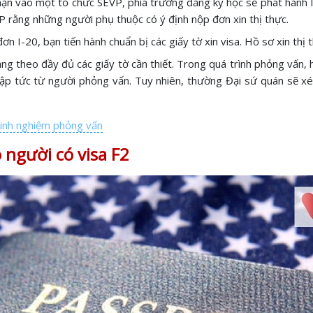
hận vào một tổ chức SEVP, phía trường đăng ký học sẽ phát hành I
P rằng những người phụ thuộc có ý định nộp đơn xin thị thực.
đơn I-20, bạn tiến hành chuẩn bị các giấy tờ xin visa. Hồ sơ xin th
 theo đầy đủ các giấy tờ cần thiết. Trong quá trình phỏng vấn, hã
lập tức từ người phỏng vấn. Tuy nhiên, thường Đại sứ quán sẽ xé
 kinh nghiệm phỏng vấn
 người có visa F2