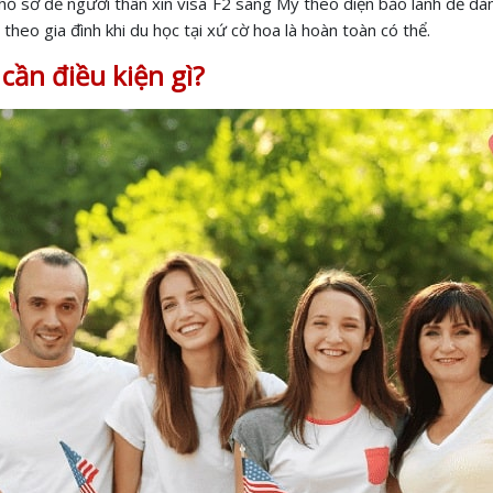
c hồ sơ để người thân xin visa F2 sang Mỹ theo diện bảo lãnh dễ d
 theo gia đình khi du học tại xứ cờ hoa là hoàn toàn có thể.
cần điều kiện gì?