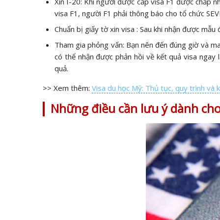
Xin I-20: Khi người được cấp visa F1 được chấp n
visa F1, người F1 phải thông báo cho tổ chức SEV
Chuẩn bị giấy tờ xin visa : Sau khi nhận được mẫu 
Tham gia phỏng vấn: Bạn nên đến đúng giờ và mang
có thể nhận được phản hồi về kết quả visa ngay 
quả.
>> Xem thêm:
Visa du học Mỹ: Thủ tục, quy trình và
Những điều cần lưu ý dành cho