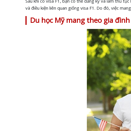
Sau khi có visa F1, bạn có thể đăng ký và làm thủ tụ
và điều kiện liên quan giống visa F1. Do đó, việc mang
Du học Mỹ mang theo gia đình 