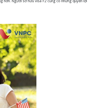
àng hơn. Người sở hữu visa F2 cũng có những quyền lợi