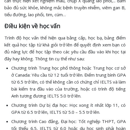
cần thực hiện xét nghiệm máu, chụp X quang lao phổi,... đảm
bảo đủ sức khỏe, không mắc bệnh truyền nhiễm, viêm gan B,
tiểu đường, lao phổi, tim, cúm…
Điều kiện về học vấn
Trình độ học vấn thể hiện qua bằng cấp, học bạ, bảng điểm
kết quả học tập từ khá giỏi trở lên để quyết định xem bạn có
đủ năng lực để học tập theo các yêu cầu đầu vào khi học tại
đây hay không. Thông tin cụ thể như sau:
Chương trình Trung học phổ thông hoặc Trung học cơ sở
ở Canada: Yêu cầu từ 12 tuổi trở lên. Điểm trung bình GPA
từ 6.5 trở lên, có thể không cần có chứng chỉ IELTS và làm
bài kiểm tra đầu vào của trường, hoặc có trình độ tiếng
Anh tương đương IELTS 5.0 trở lên.
Chương trình Dự bị đại học: Học xong ít nhất lớp 11, có
GPA từ 6.5 trở lên, IELTS từ 5.0 – 5.5 trở lên.
Chương trình Cao đẳng, Đại học: Tốt nghiệp THPT, GPA
tối thiểu 6.5, IELTS từ 6.0 hoặc du học sinh phải hoàn