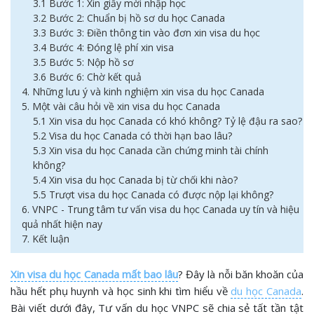
3.1 Bước 1: Xin giấy mời nhập học
3.2 Bước 2: Chuẩn bị hồ sơ du học Canada
3.3 Bước 3: Điền thông tin vào đơn xin visa du học
3.4 Bước 4: Đóng lệ phí xin visa
3.5 Bước 5: Nộp hồ sơ
3.6 Bước 6: Chờ kết quả
4. Những lưu ý và kinh nghiệm xin visa du học Canada
5. Một vài câu hỏi về xin visa du học Canada
5.1 Xin visa du học Canada có khó không? Tỷ lệ đậu ra sao?
5.2 Visa du học Canada có thời hạn bao lâu?
5.3 Xin visa du học Canada cần chứng minh tài chính
không?
5.4 Xin visa du học Canada bị từ chối khi nào?
5.5 Trượt visa du học Canada có được nộp lại không?
6. VNPC - Trung tâm tư vấn visa du học Canada uy tín và hiệu
quả nhất hiện nay
7. Kết luận
Xin visa du học Canada mất bao lâu
? Đây là nỗi băn khoăn của
hầu hết phụ huynh và học sinh khi tìm hiểu về
du học Canada
.
Bài viết dưới đây, Tư vấn du học VNPC sẽ chia sẻ tất tần tật