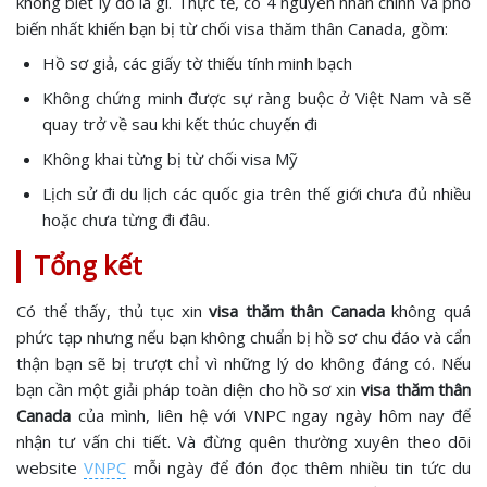
không biết lý do là gì. Thực tế, có 4 nguyên nhân chính và phổ
biến nhất khiến bạn bị từ chối visa thăm thân Canada, gồm:
Hồ sơ giả, các giấy tờ thiếu tính minh bạch
Không chứng minh được sự ràng buộc ở Việt Nam và sẽ
quay trở về sau khi kết thúc chuyến đi
Không khai từng bị từ chối visa Mỹ
Lịch sử đi du lịch các quốc gia trên thế giới chưa đủ nhiều
hoặc chưa từng đi đâu.
Tổng kết
Có thể thấy, thủ tục xin
visa thăm thân Canada
không quá
phức tạp nhưng nếu bạn không chuẩn bị hồ sơ chu đáo và cẩn
thận bạn sẽ bị trượt chỉ vì những lý do không đáng có. Nếu
bạn cần một giải pháp toàn diện cho hồ sơ xin
visa thăm thân
Canada
của mình, liên hệ với VNPC ngay ngày hôm nay để
nhận tư vấn chi tiết. Và đừng quên thường xuyên theo dõi
website
VNPC
mỗi ngày để đón đọc thêm nhiều tin tức du