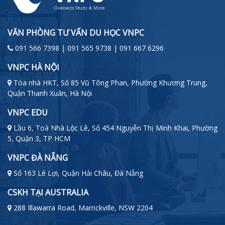
VĂN PHÒNG TƯ VẤN DU HỌC VNPC
091 566 7398 | 091 565 9738 | 091 667 6296
VNPC HÀ NỘI
Tòa nhà HKT, Số 85 Vũ Tông Phan, Phường Khương Trung,
Quận Thanh Xuân, Hà Nội
VNPC EDU
Lầu 6, Toà Nhà Lộc Lê, Số 454 Nguyễn Thị Minh Khai, Phường
5, Quận 3, TP HCM
VNPC ĐÀ NẴNG
Số 163 Lê Lợi, Quận Hải Châu, Đà Nẵng
CSKH TẠI AUSTRALIA
288 Illawarra Road, Marrickville, NSW 2204