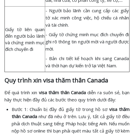
đai, nhà cửa, cổ phần công ty, xe cộ,....
- Người bảo lãnh cần cung cấp các giấy
tờ xác minh công việc, hộ chiếu cá nhân
và tài chính.
Giấy tờ liên quan
- Giấy tờ chứng minh mục đích chuyến đi
đến người bảo lãnh
ghi rõ thông tin người mời và người được
và chứng minh mục
mời.
đích chuyến đi
- Bản chi tiết kế hoạch khi sang Canada
và thời hạn dự kiến trở lại Việt Nam.
Quy trình xin visa thăm thân Canada
Để quá trình xin
visa thăm thân Canada
diễn ra suôn sẻ, bạn
hãy thực hiện đầy đủ các bước theo quy trình dưới đây:
Bước 1: Chuẩn bị đầy đủ giấy tờ trong hồ sơ
visa thăm
thân Canada
như đã nêu ở trên. Lưu ý, tất cả giấy tờ đều
phải dịch thuật sang tiếng Pháp hoặc tiếng Anh. Nếu muốn
nộp hồ sơ online thì bạn phải quét màu tất cả giấy tờ kèm