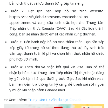
bản dịch thuật và lưu thành từng tệp tin riêng.
Bước 2: Đặt lịch hẹn nộp hồ sơ trên website
https://visa.vfsglobal.com/vnm/en/can/book-an-
appointment và cung cấp sinh trắc học cho Trung tâm
Tiếp nhận thị thực Canada (CVAC). Sau khi đặt lịch thành
công, bạn sẽ nhận được email xác nhận cùng thư hẹn.
Bước 3: Tiến hành nộp hồ sơ visa thăm thân. Bạn cần sắp
xếp giấy tờ trong hồ sơ theo đúng thứ tự, lấy sinh trắc
vân tay, thanh toán lệ phí và chọn hình thức nhận hộ chiếu
phù hợp với mình.
Bước 4: Theo dõi và nhận kết quả xin visa. Bạn có thể
nhận lại hồ sơ từ Trung tâm Tiếp nhận Thị thực hoặc đăng
ký gửi về tận nhà qua đường bưu điện. Sau khi nhận visa,
bạn nên kiểm tra thông tin kỹ càng để tránh sai sót ngoài
ý muốn khi nhập cảnh Canada nhé!
>> Xem thêm:
Trung tâm tư vấn du học Canada