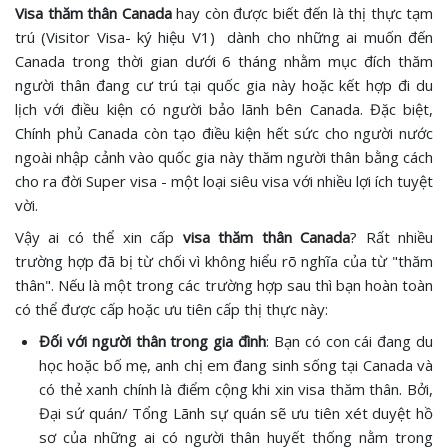
Visa thăm thân Canada
hay còn được biết đến là thị thực tạm
trú (Visitor Visa- ký hiệu V1) dành cho những ai muốn đến
Canada trong thời gian dưới 6 tháng nhằm mục đích thăm
người thân đang cư trú tại quốc gia này hoặc kết hợp đi du
lịch với điều kiện có người bảo lãnh bên Canada. Đặc biệt,
Chính phủ Canada còn tạo điều kiện hết sức cho người nước
ngoài nhập cảnh vào quốc gia này thăm người thân bằng cách
cho ra đời Super visa - một loại siêu visa với nhiều lợi ích tuyệt
vời.
Vậy ai có thể xin cấp
visa thăm thân Canada
? Rất nhiều
trường hợp đã bị từ chối vì không hiểu rõ nghĩa của từ "thăm
thân". Nếu là một trong các trường hợp sau thì bạn hoàn toàn
có thể được cấp hoặc ưu tiên cấp thị thực này:
Đối với người thân trong gia đình
: Bạn có con cái đang du
học hoặc bố mẹ, anh chị em đang sinh sống tại Canada và
có thẻ xanh chính là điểm cộng khi xin visa thăm thân. Bởi,
Đại sứ quán/ Tổng Lãnh sự quán sẽ ưu tiên xét duyệt hồ
sơ của những ai có người thân huyết thống nằm trong