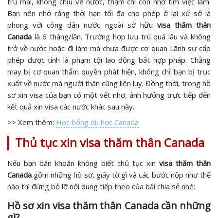
trú mãi, không chịu về nước, thậm chí còn nhờ tìm việc làm.
Bạn nên nhớ rằng thời hạn tối đa cho phép ở lại xứ sở lá
phong với công dân nước ngoài sở hữu
visa thăm thân
Canada
là 6 tháng/lần. Trường hợp lưu trú quá lâu và không
trở về nước hoặc đi làm mà chưa được cơ quan Lãnh sự cấp
phép được tính là phạm tội lao động bất hợp pháp. Chẳng
may bị cơ quan thẩm quyền phát hiện, không chỉ bạn bị trục
xuất về nước mà người thân cũng liên luỵ. Đồng thời, trong hồ
sơ xin visa của bạn có một vết nhơ, ảnh hưởng trực tiếp đến
kết quả xin visa các nước khác sau này.
>> Xem thêm:
Học bổng du học Canada
Thủ tục xin visa thăm thân Canada
Nếu bạn băn khoăn không biết thủ tục xin
visa thăm thân
Canada
gồm những hồ sơ, giấy tờ gì và các bước nộp như thế
nào thì đừng bỏ lỡ nội dung tiếp theo của bài chia sẻ nhé:
Hồ sơ xin visa thăm thân Canada cần những
gì?