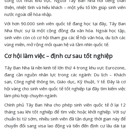
sống tốt nhất khu vực. Người Tây Ban Nha nổi tiếng thân
thiện, nhiệt tình và hiếu khách – một yếu tố lớn giúp sinh viên
nước ngoài dễ hòa nhập.
Với hơn 90.000 sinh viên quốc tế đang học tại đây, Tây Ban
Nha thực sự là một cộng đồng đa văn hóa. Ngoài học tập,
sinh viên còn có cơ hội tham gia các lễ hội văn hóa, du lịch các
vùng miền, mở rộng mối quan hệ và tầm nhìn quốc tế.
Cơ hội làm việc – định cư sau tốt nghiệp
Tây Ban Nha là nền kinh tế lớn thứ 4 trong khu vực Eurozone,
đang cần nguồn nhân lực trong các ngành: Du lịch – Khách
sạn, Công nghệ thông tin, Giáo dục, Kỹ thuật, Y tế. Đây là cơ
hội vàng cho sinh viên quốc tế tốt nghiệp tại đây tìm kiếm việc
làm phù hợp chuyên ngành.
Chính phủ Tây Ban Nha cho phép sinh viên quốc tế ở lại 12
tháng sau khi tốt nghiệp để tìm việc hoặc khởi nghiệp. Với sự
chuẩn bị từ sớm, nhiều sinh viên đã tận dụng thời gian này để
chuyển đổi sang visa lao động và tiến đến định cư lâu dài tại