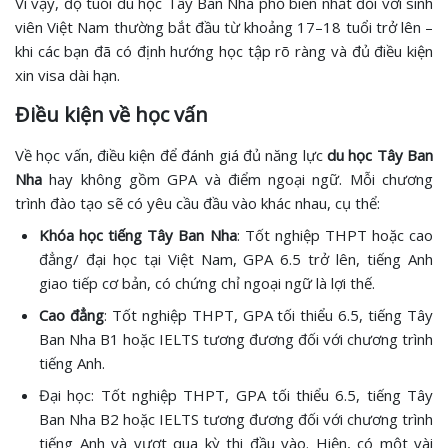
Vì vậy, độ tuổi du học Tây Ban Nha phổ biến nhất đối với sinh
viên Việt Nam thường bắt đầu từ khoảng 17–18 tuổi trở lên –
khi các bạn đã có định hướng học tập rõ ràng và đủ điều kiện
xin visa dài hạn.
Điều kiện về học vấn
Về học vấn, điều kiện để đánh giá đủ năng lực
du học Tây Ban
Nha
hay không gồm GPA và điểm ngoại ngữ. Mỗi chương
trình đào tạo sẽ có yêu cầu đầu vào khác nhau, cụ thể:
Khóa học tiếng Tây Ban Nha
: Tốt nghiệp THPT hoặc cao
đẳng/ đại học tại Việt Nam, GPA 6.5 trở lên, tiếng Anh
giao tiếp cơ bản, có chứng chỉ ngoại ngữ là lợi thế.
Cao đẳng
: Tốt nghiệp THPT, GPA tối thiểu 6.5, tiếng Tây
Ban Nha B1 hoặc IELTS tương đương đối với chương trình
tiếng Anh.
Đại học: Tốt nghiệp THPT, GPA tối thiểu 6.5, tiếng Tây
Ban Nha B2 hoặc IELTS tương đương đối với chương trình
tiếng Anh và vượt qua kỳ thi đầu vào. Hiện, có một vài