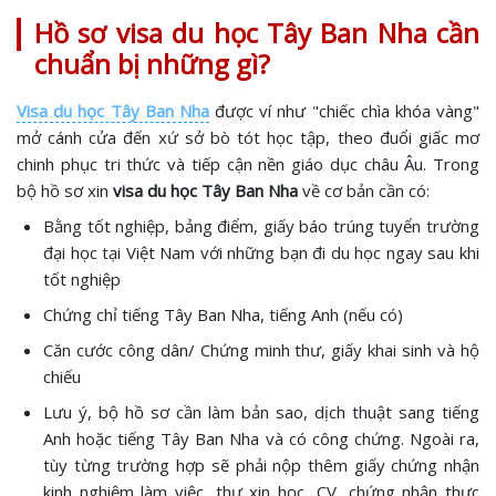
Hồ sơ visa du học Tây Ban Nha cần
chuẩn bị những gì?
Visa du học Tây Ban Nha
được ví như "chiếc chìa khóa vàng"
mở cánh cửa đến xứ sở bò tót học tập, theo đuổi giấc mơ
chinh phục tri thức và tiếp cận nền giáo dục châu Âu. Trong
bộ hồ sơ xin
visa du học Tây Ban Nha
về cơ bản cần có:
Bằng tốt nghiệp, bảng điểm, giấy báo trúng tuyển trường
đại học tại Việt Nam với những bạn đi du học ngay sau khi
tốt nghiệp
Chứng chỉ tiếng Tây Ban Nha, tiếng Anh (nếu có)
Căn cước công dân/ Chứng minh thư, giấy khai sinh và hộ
chiếu
Lưu ý, bộ hồ sơ cần làm bản sao, dịch thuật sang tiếng
Anh hoặc tiếng Tây Ban Nha và có công chứng. Ngoài ra,
tùy từng trường hợp sẽ phải nộp thêm giấy chứng nhận
kinh nghiệm làm việc, thư xin học, CV, chứng nhận thực