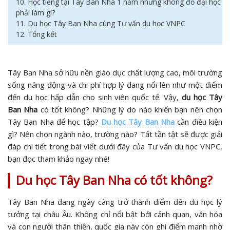
10. Học tiếng tại Tây Ban Nha 1 năm nhưng không đỗ đại học
phải làm gì?
11. Du học Tây Ban Nha cùng Tư vấn du học VNPC
12. Tổng kết
Tây Ban Nha sở hữu nền giáo dục chất lượng cao, môi trường
sống năng động và chi phí hợp lý đang nổi lên như một điểm
đến du học hấp dẫn cho sinh viên quốc tế. Vậy,
du học Tây
Ban Nha
có tốt không? Những lý do nào khiến bạn nên chọn
Tây Ban Nha để học tập?
Du học Tây Ban Nha
cần điều kiện
gì? Nên chọn ngành nào, trường nào? Tất tần tật sẽ được giải
đáp chi tiết trong bài viết dưới đây của Tư vấn du học VNPC,
bạn đọc tham khảo ngay nhé!
Du học Tây Ban Nha có tốt không?
Tây Ban Nha đang ngày càng trở thành điểm đến du học lý
tưởng tại châu Âu. Không chỉ nổi bật bởi cảnh quan, văn hóa
và con người thân thiện, quốc gia này còn ghi điểm mạnh nhờ