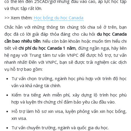
có thể lên đến 25CAD/giờ nhưng đầu vào cao, áp lực học tập
và thực tập rất lớn.
>> Xem thêm:
Học bổng du học Canada
Chắc hẳn với những thông tin chúng tôi chia sẻ ở trên, bạn
đọc đã có lời giải đáp thỏa đáng cho câu hỏi
du học Canada
cần bao nhiêu tiền
. Nếu còn băn khoăn hoặc muốn tìm hiểu chi
tiết về
chi phí du học Canada 1 năm
, đừng ngần ngại, hãy liên
hệ ngay với Trung tâm tư vấn VNPC để được hỗ trợ, tư vấn
nhanh nhất! Đến với VNPC, bạn sẽ được trải nghiệm các dịch
vụ hỗ trợ bao gồm:
Tư vấn chọn trường, ngành học phù hợp với trình độ học
vấn và khả năng tài chính.
Kiểm tra tiếng Anh miễn phí, xây dựng lộ trình học phù
hợp và luyện thi chứng chỉ đảm bảo yêu cầu đầu vào.
Hỗ trợ làm hồ sơ xin visa, luyện phỏng vấn xin học bổng,
xin visa.
Tư vấn chuyển trường, ngành và quốc gia du học.