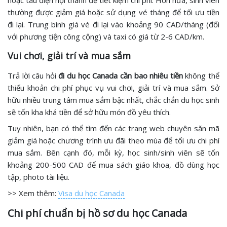
hoặc tàu điện nội thành để tiết kiệm chi phí. Hơn nữa, sinh viên
thường được giảm giá hoặc sử dụng vé tháng để tối ưu tiền
đi lại. Trung bình giá vé đi lại vào khoảng 90 CAD/tháng (đối
với phương tiện công cộng) và taxi có giá từ 2-6 CAD/km.
Vui chơi, giải trí và mua sắm
Trả lời câu hỏi
đi du học Canada cần bao nhiêu tiền
không thể
thiếu khoản chi phí phục vụ vui chơi, giải trí và mua sắm. Sở
hữu nhiều trung tâm mua sắm bậc nhất, chắc chắn du học sinh
sẽ tốn kha khá tiền để sở hữu món đồ yêu thích.
Tuy nhiên, bạn có thể tìm đến các trang web chuyên săn mã
giảm giá hoặc chương trình ưu đãi theo mùa để tối ưu chi phí
mua sắm. Bên cạnh đó, mỗi kỳ, học sinh/sinh viên sẽ tốn
khoảng 200-500 CAD để mua sách giáo khoa, đồ dùng học
tập, photo tài liệu.
>> Xem thêm:
Visa du học Canada
Chi phí chuẩn bị hồ sơ du học Canada