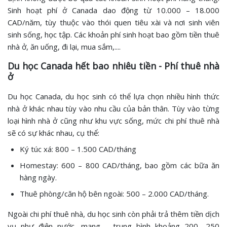
Sinh hoạt phí ở Canada dao động từ 10.000 – 18.000
CAD/năm, tùy thuộc vào thói quen tiêu xài và nơi sinh viên
sinh sống, học tập. Các khoản phí sinh hoạt bao gồm tiền thuê
nhà ở, ăn uống, đi lại, mua sắm,....
Du học Canada hết bao nhiêu tiền - Phí thuê nhà
ở
Du học Canada, du học sinh có thể lựa chọn nhiều hình thức
nhà ở khác nhau tùy vào nhu cầu của bản thân. Tùy vào từng
loại hình nhà ở cũng như khu vực sống, mức chi phí thuê nhà
sẽ có sự khác nhau, cụ thể:
Ký túc xá: 800 – 1.500 CAD/tháng
Homestay: 600 – 800 CAD/tháng, bao gồm các bữa ăn
hàng ngày.
Thuê phòng/căn hộ bên ngoài: 500 – 2.000 CAD/tháng.
Ngoài chi phí thuê nhà, du học sinh còn phải trả thêm tiền dịch
vụ như điện nước, mạng,..., trung bình khoảng 200- 250