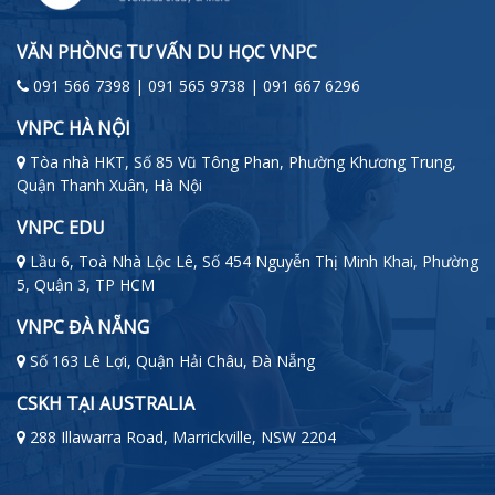
VĂN PHÒNG TƯ VẤN DU HỌC VNPC
091 566 7398 | 091 565 9738 | 091 667 6296
VNPC HÀ NỘI
Tòa nhà HKT, Số 85 Vũ Tông Phan, Phường Khương Trung,
Quận Thanh Xuân, Hà Nội
VNPC EDU
Lầu 6, Toà Nhà Lộc Lê, Số 454 Nguyễn Thị Minh Khai, Phường
5, Quận 3, TP HCM
VNPC ĐÀ NẴNG
Số 163 Lê Lợi, Quận Hải Châu, Đà Nẵng
CSKH TẠI AUSTRALIA
288 Illawarra Road, Marrickville, NSW 2204