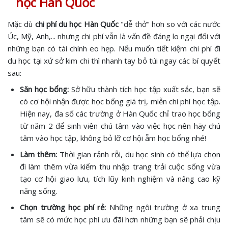
học Hàn Quốc
Mặc dù
chi phí du học Hàn Quốc
"dễ thở" hơn so với các nước
Úc, Mỹ, Anh,... nhưng chi phí vẫn là vấn đề đáng lo ngại đối với
những bạn có tài chính eo hẹp. Nếu muốn tiết kiệm chi phí đi
du học tại xứ sở kim chi thì nhanh tay bỏ túi ngay các bí quyết
sau:
Săn học bổng:
Sở hữu thành tích học tập xuất sắc, bạn sẽ
có cơ hội nhận được học bổng giá trị, miễn chi phí học tập.
Hiện nay, đa số các trường ở Hàn Quốc chỉ trao học bổng
từ năm 2 để sinh viên chú tâm vào việc học nên hãy chú
tâm vào học tập, không bỏ lỡ cơ hội ẵm học bổng nhé!
Làm thêm:
Thời gian rảnh rỗi, du học sinh có thể lựa chọn
đi làm thêm vừa kiếm thu nhập trang trải cuộc sống vừa
tạo cơ hội giao lưu, tích lũy kinh nghiệm và nâng cao kỹ
năng sống.
Chọn trường học phí rẻ:
Những ngôi trường ở xa trung
tâm sẽ có mức học phí ưu đãi hơn những bạn sẽ phải chịu