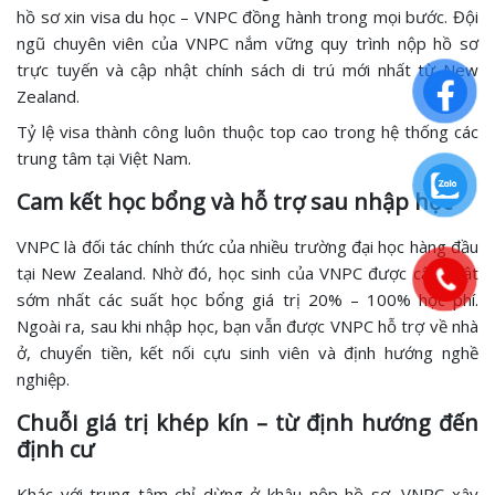
hồ sơ xin visa du học – VNPC đồng hành trong mọi bước. Đội
ngũ chuyên viên của VNPC nắm vững quy trình nộp hồ sơ
trực tuyến và cập nhật chính sách di trú mới nhất từ New
Zealand.
Tỷ lệ visa thành công luôn thuộc top cao trong hệ thống các
trung tâm tại Việt Nam.
Cam kết học bổng và hỗ trợ sau nhập học
VNPC là đối tác chính thức của nhiều trường đại học hàng đầu
tại New Zealand. Nhờ đó, học sinh của VNPC được cập nhật
sớm nhất các suất học bổng giá trị 20% – 100% học phí.
Ngoài ra, sau khi nhập học, bạn vẫn được VNPC hỗ trợ về nhà
ở, chuyển tiền, kết nối cựu sinh viên và định hướng nghề
nghiệp.
Chuỗi giá trị khép kín – từ định hướng đến
định cư
Khác với trung tâm chỉ dừng ở khâu nộp hồ sơ, VNPC xây