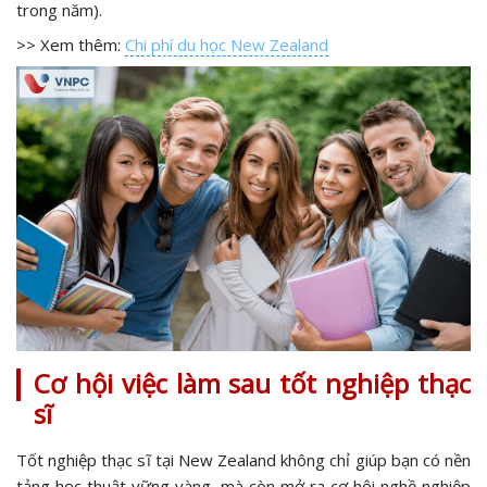
trong năm).
>> Xem thêm:
Chi phí du học New Zealand
Cơ hội việc làm sau tốt nghiệp thạc
sĩ
Tốt nghiệp thạc sĩ tại New Zealand không chỉ giúp bạn có nền
tảng học thuật vững vàng, mà còn mở ra cơ hội nghề nghiệp