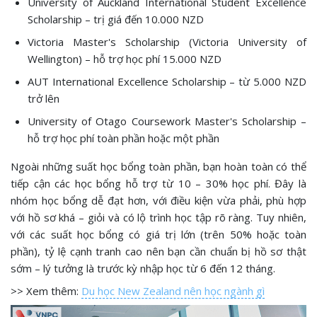
University of Auckland International Student Excellence
Scholarship – trị giá đến 10.000 NZD
Victoria Master's Scholarship (Victoria University of
Wellington) – hỗ trợ học phí 15.000 NZD
AUT International Excellence Scholarship – từ 5.000 NZD
trở lên
University of Otago Coursework Master's Scholarship –
hỗ trợ học phí toàn phần hoặc một phần
Ngoài những suất học bổng toàn phần, bạn hoàn toàn có thể
tiếp cận các học bổng hỗ trợ từ 10 – 30% học phí. Đây là
nhóm học bổng dễ đạt hơn, với điều kiện vừa phải, phù hợp
với hồ sơ khá – giỏi và có lộ trình học tập rõ ràng. Tuy nhiên,
với các suất học bổng có giá trị lớn (trên 50% hoặc toàn
phần), tỷ lệ cạnh tranh cao nên bạn cần chuẩn bị hồ sơ thật
sớm – lý tưởng là trước kỳ nhập học từ 6 đến 12 tháng.
>> Xem thêm:
Du học New Zealand nên học ngành gì