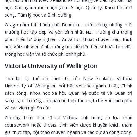
học lâu đời nhất New Zealand và nổi tiếng về đào tạo sau đại
học. Các ngành mũi nhọn gồm: Y học, Quản lý, Khoa học đời
sống, Tâm lý học và Dinh dưỡng.
Otago nằm tại thành phố Dunedin – một trong những môi
trường học tập đẹp và yên bình nhất NZ. Trường chú trọng
phát triển tư duy nghiên cứu và học thuật chuyên sâu, thích
hợp với sinh viên định hướng học tiếp lên tiến sĩ hoặc làm việc
trong học viện và tổ chức phi chính phủ.
Victoria University of Wellington
Tọa lạc tại thủ đô chính trị của New Zealand, Victoria
University of Wellington nổi bật với các ngành: Luật, Chính
sách công, Khoa học xã hội, Quan hệ quốc tế và Quản trị
sáng tạo. Trường có quan hệ hợp tác chặt chẽ với chính phủ
và các viện nghiên cứu.
Chương trình thạc sĩ tại Victoria linh hoạt, có lựa chọn
coursework hoặc thesis. Sinh viên được khuyến khích tham
gia thực tập, hội thảo chuyên ngành và các dự án cộng đồng.