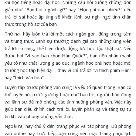
khi học tiếng hoặc đại học. Những câu hỏi tưởng chừng đơn
giản như "Bạn học ngành gì?" hay "Học phí bao nhiêu?" nếu
trả lời sai hoặc ấp úng sẽ khiến lãnh sự nghi ngờ tính chân
thực trong hồ sơ của bạn.
Thứ hai, hãy luôn trả lời một cách ngắn gọn, đúng trọng tâm
và trung thực. Lãnh sự thường đánh giá cao những ứng viên
trả lời rõ ràng, thể hiện được động lực học tập thật sự. Nếu
được hỏi “Vì sao bạn chọn Hàn Quốc?”, bạn nên nhấn mạnh
yếu tố như chất lượng giáo dục, ngành học phù hợp hoặc môi
trường học tập hiện đại – thay vì chỉ trả lời "vì thích phim Hàn"
hay "thích văn hóa".
Luyện tập trước phỏng vấn cũng là yếu tố quan trọng. Bạn có
thể luyện nói trước gương hoặc nhờ bạn bè, người thân đóng
vai lãnh sự để mô phỏng các tình huống phỏng vấn. Việc này
giúp bạn điều chỉnh cách trả lời, luyện phản xạ và tăng sự tự
tin khi vào phòng phỏng vấn thật.
Ngoài ra, hãy chú ý đến trang phục và tác phong. Dù phỏng
vấn online hay trực tiếp, bạn cũng nên mặc trang phục lịch