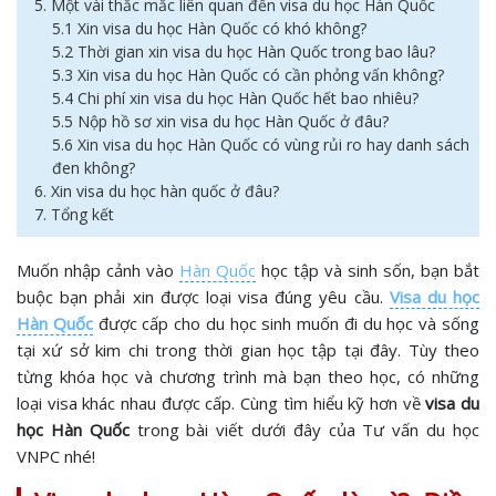
5. Một vài thắc mắc liên quan đến visa du học Hàn Quốc
5.1 Xin visa du học Hàn Quốc có khó không?
5.2 Thời gian xin visa du học Hàn Quốc trong bao lâu?
5.3 Xin visa du học Hàn Quốc có cần phỏng vấn không?
5.4 Chi phí xin visa du học Hàn Quốc hết bao nhiêu?
5.5 Nộp hồ sơ xin visa du học Hàn Quốc ở đâu?
5.6 Xin visa du học Hàn Quốc có vùng rủi ro hay danh sách
đen không?
6. Xin visa du học hàn quốc ở đâu?
7. Tổng kết
Muốn nhập cảnh vào
Hàn Quốc
học tập và sinh sốn, bạn bắt
buộc bạn phải xin được loại visa đúng yêu cầu.
Visa du học
Hàn Quốc
được cấp cho du học sinh muốn đi du học và sống
tại xứ sở kim chi trong thời gian học tập tại đây. Tùy theo
từng khóa học và chương trình mà bạn theo học, có những
loại visa khác nhau được cấp. Cùng tìm hiểu kỹ hơn về
visa du
học Hàn Quốc
trong bài viết dưới đây của Tư vấn du học
VNPC nhé!