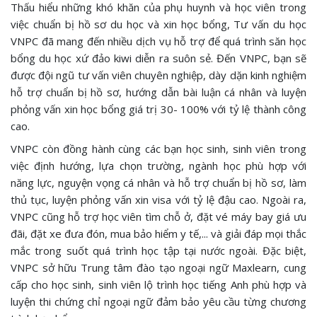
Thấu hiểu những khó khăn của phụ huynh và học viên trong
việc chuẩn bị hồ sơ du học và xin học bổng, Tư vấn du học
VNPC đã mang đến nhiều dịch vụ hỗ trợ để quá trình săn học
bổng du học xứ đảo kiwi diễn ra suôn sẻ. Đến VNPC, bạn sẽ
được đội ngũ tư vấn viên chuyên nghiệp, dày dặn kinh nghiệm
hỗ trợ chuẩn bị hồ sơ, hướng dẫn bài luận cá nhân và luyện
phỏng vấn xin học bổng giá trị 30- 100% với tỷ lệ thành công
cao.
VNPC còn đồng hành cùng các bạn học sinh, sinh viên trong
việc định hướng, lựa chọn trường, ngành học phù hợp với
năng lực, nguyện vọng cá nhân và hỗ trợ chuẩn bị hồ sơ, làm
thủ tục, luyện phỏng vấn xin visa với tỷ lệ đậu cao. Ngoài ra,
VNPC cũng hỗ trợ học viên tìm chỗ ở, đặt vé máy bay giá ưu
đãi, đặt xe đưa đón, mua bảo hiểm y tế,... và giải đáp mọi thắc
mắc trong suốt quá trình học tập tại nước ngoài. Đặc biệt,
VNPC sở hữu Trung tâm đào tạo ngoại ngữ Maxlearn, cung
cấp cho học sinh, sinh viên lộ trình học tiếng Anh phù hợp và
luyện thi chứng chỉ ngoại ngữ đảm bảo yêu cầu từng chương