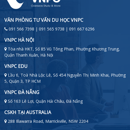
VĂN PHÒNG TƯ VẤN DU HỌC VNPC
091 566 7398 | 091 565 9738 | 091 667 6296
VNPC HÀ NỘI
Tòa nhà HKT, Số 85 Vũ Tông Phan, Phường Khương Trung,
Quận Thanh Xuân, Hà Nội
VNPC EDU
Lầu 6, Toà Nhà Lộc Lê, Số 454 Nguyễn Thị Minh Khai, Phường
5, Quận 3, TP HCM
VNPC ĐÀ NẴNG
Số 163 Lê Lợi, Quận Hải Châu, Đà Nẵng
CSKH TẠI AUSTRALIA
288 Illawarra Road, Marrickville, NSW 2204