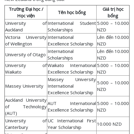
Trường Đại học /
Giá trị học
Tên học bổng
Học viện
bổng
University of
International Student
5.000 – 10.000
Auckland
Scholarships
NZD
Victoria University
International
Lên đến 10.000
of Wellington
Excellence Scholarship
NZD
International
Lên đến 10.000
University of Otago
Scholarships
NZD
University of
Waikato International
5.000 – 10.000
Waikato
Excellence Scholarship
NZD
Massey University
5.000 – 10.000
Massey University
International
NZD
Excellence Scholarship
Auckland University
AUT International
5.000 – 10.000
of Technology
Excellence Scholarship
NZD
(AUT)
University of
UC International First
10.000 NZD
Canterbury
Year Scholarship