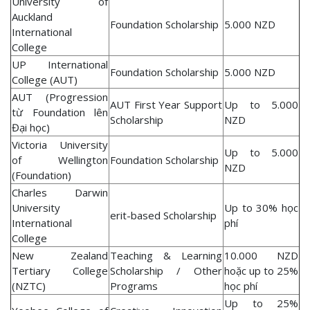
University of
Auckland
Foundation Scholarship
5.000 NZD
International
College
UP International
Foundation Scholarship
5.000 NZD
College (AUT)
AUT (Progression
AUT First Year Support
Up to 5.000
từ Foundation lên
Scholarship
NZD
Đại học)
Victoria University
Up to 5.000
of Wellington
Foundation Scholarship
NZD
(Foundation)
Charles Darwin
University
Up to 30% học
erit-based Scholarship
International
phí
College
New Zealand
Teaching & Learning
10.000 NZD
Tertiary College
Scholarship / Other
hoặc up to 25%
(NZTC)
Programs
học phí
Up to 25%