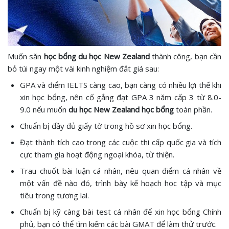
Muốn săn
học bổng du học New Zealand
thành công, bạn cần
bỏ túi ngay một vài kinh nghiệm đắt giá sau:
GPA và điểm IELTS càng cao, bạn càng có nhiều lợi thế khi
xin học bổng, nên cố gắng đạt GPA 3 năm cấp 3 từ 8.0-
9.0 nếu muốn
du học New Zealand học bổng
toàn phần.
Chuẩn bị đầy đủ giấy tờ trong hồ sơ xin học bổng.
Đạt thành tích cao trong các cuộc thi cấp quốc gia và tích
cực tham gia hoạt động ngoại khóa, từ thiện.
Trau chuốt bài luận cá nhân, nêu quan điểm cá nhân về
một vấn đề nào đó, trình bày kế hoạch học tập và mục
tiêu trong tương lai.
Chuẩn bị kỹ càng bài test cá nhân để xin học bổng Chính
phủ, bạn có thể tìm kiếm các bài GMAT để làm thử trước.