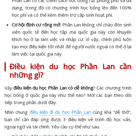
Phần Lan có các chính sách học bổng rất phong phú và đa
dạng, trong đó có chương trình học bổng lên đến 100%
học phí và có thể kèm thêm trợ cấp sinh hoạt phí.
Cơ hội định cư rộng mở
: Phần Lan không chỉ chào đón sinh
viên quốc tế đến học tập mà quốc gia này còn khuyến
khích họ ở lại làm việc và nhập cư. Vì vậy, chính phủ luôn
tạo mọi điều kiện tốt nhất để người nước ngoài có thể ở lại
làm việc tại quốc gia này.
Điều kiện du học Phần Lan cần
những gì?
Vậy
điều kiện du học Phần Lan có dễ không
? Các chương trình
học bổng ở quốc gia này như thế nào? Mời các bạn theo dõi
tiếp trong phần dưới đây:
Nhìn chung
điều kiện đi du học Phần Lan
cũng khá “dễ thở”,
bạn chỉ cần đáp ứng được 3 điều kiện về trình độ học vấn,
ngoại ngữ và tài chính. Yêu cầu cụ thể như sau: