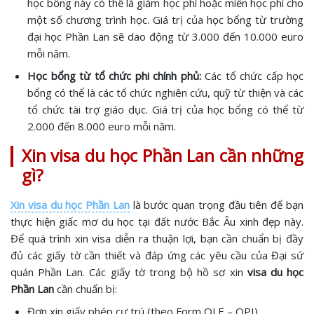
học bổng này có thể là giảm học phí hoặc miễn học phí cho
một số chương trình học. Giá trị của học bổng từ trường
đại học Phần Lan sẽ dao động từ 3.000 đến 10.000 euro
mỗi năm.
Học bổng từ tổ chức phi chính phủ:
Các tổ chức cấp học
bổng có thể là các tổ chức nghiên cứu, quỹ từ thiện và các
tổ chức tài trợ giáo dục. Giá trị của học bổng có thể từ
2.000 đến 8.000 euro mỗi năm.
Xin visa du học Phần Lan cần những
gì?
Xin visa du học Phần Lan
là bước quan trọng đầu tiên để bạn
thực hiện giấc mơ du học tại đất nước Bắc Âu xinh đẹp này.
Để quá trình xin visa diễn ra thuận lợi, bạn cần chuẩn bị đầy
đủ các giấy tờ cần thiết và đáp ứng các yêu cầu của Đại sứ
quán Phần Lan. Các giấy tờ trong bộ hồ sơ xin
visa du học
Phần Lan
cần chuẩn bị:
Đơn xin giấy phép cư trú (theo Form OLE – OPI)