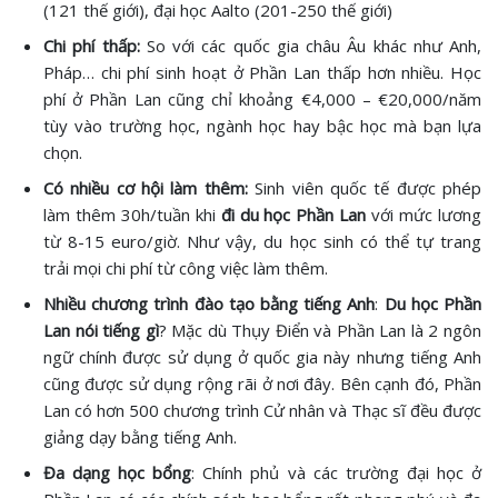
(121 thế giới), đại học Aalto (201-250 thế giới)
Chi phí thấp:
So với các quốc gia châu Âu khác như Anh,
Pháp… chi phí sinh hoạt ở Phần Lan thấp hơn nhiều. Học
phí ở Phần Lan cũng chỉ khoảng €4,000 – €20,000/năm
tùy vào trường học, ngành học hay bậc học mà bạn lựa
chọn.
Có nhiều cơ hội làm thêm:
Sinh viên quốc tế được phép
làm thêm 30h/tuần khi
đi du học Phần Lan
với mức lương
từ 8-15 euro/giờ. Như vậy, du học sinh có thể tự trang
trải mọi chi phí từ công việc làm thêm.
Nhiều chương trình đào tạo bằng tiếng Anh
:
Du học Phần
Lan nói tiếng gì
? Mặc dù Thụy Điển và Phần Lan là 2 ngôn
ngữ chính được sử dụng ở quốc gia này nhưng tiếng Anh
cũng được sử dụng rộng rãi ở nơi đây. Bên cạnh đó, Phần
Lan có hơn 500 chương trình Cử nhân và Thạc sĩ đều được
giảng dạy bằng tiếng Anh.
Đa dạng học bổng
: Chính phủ và các trường đại học ở