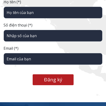
Họ tên (*)
Số điện thoại (*)
Email (*)
Đăng ký