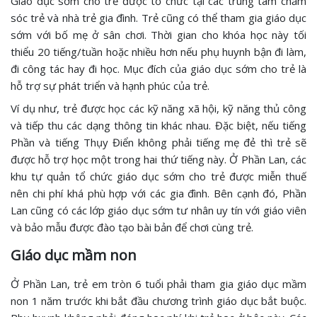
Giáo dục sớm cho trẻ được tổ chức tại các trung tâm chăm
sóc trẻ và nhà trẻ gia đình. Trẻ cũng có thể tham gia giáo dục
sớm với bố mẹ ở sân chơi. Thời gian cho khóa học này tối
thiểu 20 tiếng/tuần hoặc nhiều hơn nếu phụ huynh bận đi làm,
đi công tác hay đi học. Mục đích của giáo dục sớm cho trẻ là
hỗ trợ sự phát triển và hạnh phúc của trẻ.
Ví dụ như, trẻ được học các kỹ năng xã hội, kỹ năng thủ công
và tiếp thu các dạng thông tin khác nhau. Đặc biệt, nếu tiếng
Phần và tiếng Thụy Điển không phải tiếng mẹ đẻ thì trẻ sẽ
được hỗ trợ học một trong hai thứ tiếng này. Ở Phần Lan, các
khu tự quản tổ chức giáo dục sớm cho trẻ được miễn thuế
nên chi phí khá phù hợp với các gia đình. Bên cạnh đó, Phần
Lan cũng có các lớp giáo dục sớm tư nhân uy tín với giáo viên
và bảo mẫu được đào tạo bài bản để chơi cùng trẻ.
Giáo dục mầm non
Ở Phần Lan, trẻ em tròn 6 tuổi phải tham gia giáo dục mầm
non 1 năm trước khi bắt đầu chương trình giáo dục bắt buộc.