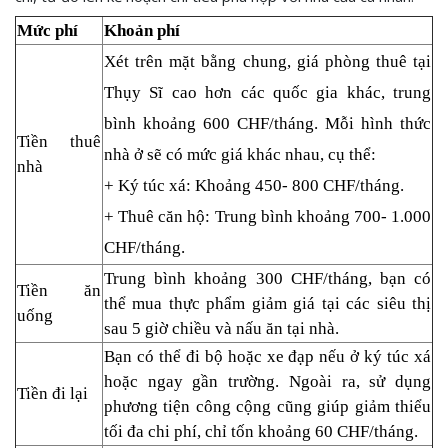
Mức phí
Khoản phí
Xét trên mặt bằng chung, giá phòng thuê tại
Thụy Sĩ cao hơn các quốc gia khác, trung
bình khoảng 600 CHF/tháng. Mỗi hình thức
Tiền thuê
nhà ở sẽ có mức giá khác nhau, cụ thể:
nhà
+ Ký túc xá: Khoảng 450- 800 CHF/tháng.
+ Thuê căn hộ: Trung bình khoảng 700- 1.000
CHF/tháng.
Trung bình khoảng 300 CHF/tháng, bạn có
Tiền ăn
thể mua thực phẩm giảm giá tại các siêu thị
uống
sau 5 giờ chiều và nấu ăn tại nhà.
Bạn có thể đi bộ hoặc xe đạp nếu ở ký túc xá
hoặc ngay gần trường. Ngoài ra, sử dụng
Tiền đi lại
phương tiện công cộng cũng giúp giảm thiểu
tối đa chi phí, chỉ tốn khoảng 60 CHF/tháng.