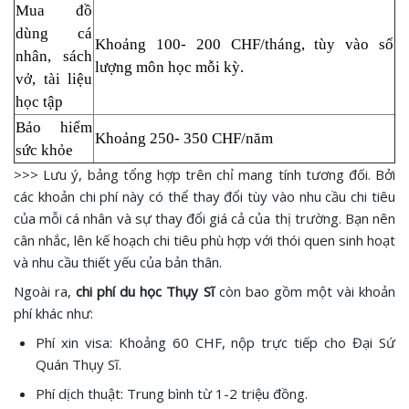
Mua đồ
dùng cá
Khoảng 100- 200 CHF/tháng, tùy vào số
nhân, sách
lượng môn học mỗi kỳ.
vở, tài liệu
học tập
Bảo hiểm
Khoảng 250- 350 CHF/năm
sức khỏe
>>> Lưu ý, bảng tổng hợp trên chỉ mang tính tương đối. Bởi
các khoản chi phí này có thể thay đổi tùy vào nhu cầu chi tiêu
của mỗi cá nhân và sự thay đổi giá cả của thị trường. Bạn nên
cân nhắc, lên kế hoạch chi tiêu phù hợp với thói quen sinh hoạt
và nhu cầu thiết yếu của bản thân.
Ngoài ra,
chi phí du học Thụy Sĩ
còn bao gồm một vài khoản
phí khác như:
Phí xin visa: Khoảng 60 CHF, nộp trực tiếp cho Đại Sứ
Quán Thụy Sĩ.
Phí dịch thuật: Trung bình từ 1-2 triệu đồng.