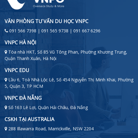
VĂN PHÒNG TƯ VẤN DU HỌC VNPC
091 566 7398 | 091 565 9738 | 091 667 6296
VNPC HÀ NỘI
Tòa nhà HKT, Số 85 Vũ Tông Phan, Phường Khương Trung,
Quận Thanh Xuân, Hà Nội
VNPC EDU
Lầu 6, Toà Nhà Lộc Lê, Số 454 Nguyễn Thị Minh Khai, Phường
5, Quận 3, TP HCM
VNPC ĐÀ NẴNG
Số 163 Lê Lợi, Quận Hải Châu, Đà Nẵng
CSKH TẠI AUSTRALIA
288 Illawarra Road, Marrickville, NSW 2204