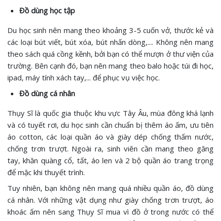
Đồ dùng học tập
Du học sinh nên mang theo khoảng 3-5 cuốn vở, thước kẻ và
các loại bút viết, bút xóa, bút nhấn dòng,.... Không nên mang
theo sách quá cồng kềnh, bởi bạn có thể mượn ở thư viện của
trường. Bên cạnh đó, bạn nên mang theo balo hoặc túi đi học,
ipad, máy tính xách tay,... để phục vụ việc học.
Đồ dùng cá nhân
Thụy Sĩ là quốc gia thuộc khu vực Tây Âu, mùa đông khá lạnh
và có tuyết rơi, du học sinh cần chuẩn bị thêm áo ấm, ưu tiên
áo cotton, các loại quần áo và giày dép chống thấm nước,
chống trơn trượt. Ngoài ra, sinh viên cần mang theo găng
tay, khăn quàng cổ, tất, áo len và 2 bộ quần áo trang trọng
để mặc khi thuyết trình.
Tuy nhiên, bạn không nên mang quá nhiều quần áo, đồ dùng
cá nhân. Với những vật dụng như giày chống trơn trượt, áo
khoác ấm nên sang Thụy Sĩ mua vì đồ ở trong nước có thể