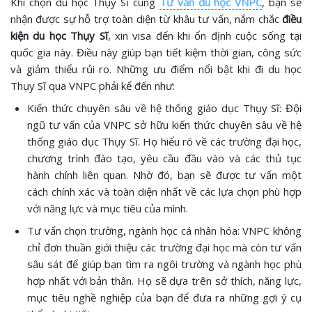
Khi chọn du học Thụy Sĩ cùng
Tư vấn du học VNPC
, bạn sẽ
nhận được sự hỗ trợ toàn diện từ khâu tư vấn, nắm chắc
điều
kiện du học Thụy Sĩ
, xin visa đến khi ổn định cuộc sống tại
quốc gia này. Điều này giúp bạn tiết kiệm thời gian, công sức
và giảm thiểu rủi ro. Những ưu điểm nổi bật khi đi du học
Thụy Sĩ qua VNPC phải kể đến như:
Kiến thức chuyên sâu về hệ thống giáo dục Thụy Sĩ: Đội
ngũ tư vấn của VNPC sở hữu kiến thức chuyên sâu về hệ
thống giáo dục Thụy Sĩ. Họ hiểu rõ về các trường đại học,
chương trình đào tạo, yêu cầu đầu vào và các thủ tục
hành chính liên quan. Nhờ đó, bạn sẽ được tư vấn một
cách chính xác và toàn diện nhất về các lựa chọn phù hợp
với năng lực và mục tiêu của mình.
Tư vấn chọn trường, ngành học cá nhân hóa: VNPC không
chỉ đơn thuần giới thiệu các trường đại học mà còn tư vấn
sâu sát để giúp bạn tìm ra ngôi trường và ngành học phù
hợp nhất với bản thân. Họ sẽ dựa trên sở thích, năng lực,
mục tiêu nghề nghiệp của bạn để đưa ra những gợi ý cụ