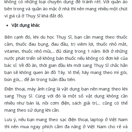
không có những loại chuyên dụng để tránh rét. Với quần áo
bên trong và quần áo mặc ở nhà thì nên mang nhiều một chút
vì giá cả ở Thụy Sĩ khá đắt đỏ.
Vật dụng khác
Bên cạnh đó, khi du học Thụy Sĩ, bạn cần mang theo thuốc
cảm, thuốc đau bụng, đau đầu, trị viêm lợi, thuốc nhỏ mắt,
vitamin, thuốc nhỏ mũi,... đủ dùng trong 1 năm. Bởi ở những
nước phát triển sẽ không bán thuốc nếu không có đơn kê của
bác sĩ. Về đồ ăn, thời gian đầu khi mới sang Thụy Sĩ chắc hẳn
bạn sẽ không quen ăn đồ Tây. Vì thế, hãy mang theo mì gói,
bún gói,... để ăn trong tuần đầu tiên.
Điện thoại, máy ảnh cũng là vật dụng bạn nên mang theo khi
sang Thụy Sĩ. Cùng với đó là một số vật dụng không cần
nhiều như bàn là, nồi cơm điện, sách giải trí,... cũng có thể
mang theo sử dụng khi cần.
Lưu ý, nếu bạn mang theo sạc điện thoại, laptop ở Việt Nam
thì nên mua ngay phích cắm đa năng ở Việt Nam cho rẻ và