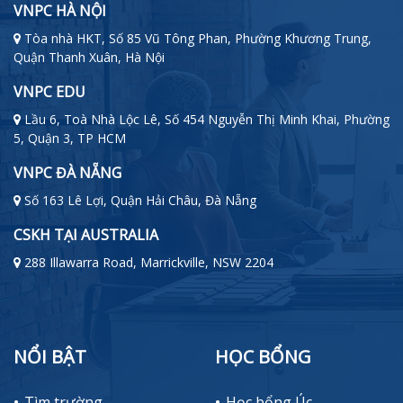
VNPC HÀ NỘI
Tòa nhà HKT, Số 85 Vũ Tông Phan, Phường Khương Trung,
Quận Thanh Xuân, Hà Nội
VNPC EDU
Lầu 6, Toà Nhà Lộc Lê, Số 454 Nguyễn Thị Minh Khai, Phường
5, Quận 3, TP HCM
VNPC ĐÀ NẴNG
Số 163 Lê Lợi, Quận Hải Châu, Đà Nẵng
CSKH TẠI AUSTRALIA
288 Illawarra Road, Marrickville, NSW 2204
NỔI BẬT
HỌC BỔNG
Tìm trường
Học bổng Úc