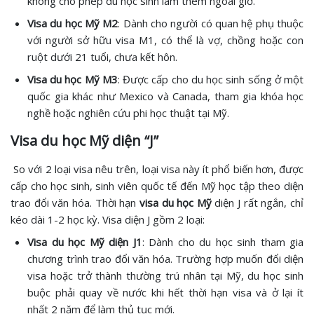
không cho phép du học sinh làm thêm ngoài giờ.
Visa du học Mỹ M2
: Dành cho người có quan hệ phụ thuộc
với người sở hữu visa M1, có thể là vợ, chồng hoặc con
ruột dưới 21 tuổi, chưa kết hôn.
Visa du học Mỹ M3
: Được cấp cho du học sinh sống ở một
quốc gia khác như Mexico và Canada, tham gia khóa học
nghề hoặc nghiên cứu phi học thuật tại Mỹ.
Visa du học Mỹ diện “J”
So với 2 loại visa nêu trên, loại visa này ít phổ biến hơn, được
cấp cho học sinh, sinh viên quốc tế đến Mỹ học tập theo diện
trao đổi văn hóa. Thời hạn
visa du học Mỹ
diện J rất ngắn, chỉ
kéo dài 1-2 học kỳ. Visa diện J gồm 2 loại:
Visa du học Mỹ diện J1
: Dành cho du học sinh tham gia
chương trình trao đổi văn hóa. Trường hợp muốn đổi diện
visa hoặc trở thành thường trú nhân tại Mỹ, du học sinh
buộc phải quay về nước khi hết thời hạn visa và ở lại ít
nhất 2 năm để làm thủ tục mới.