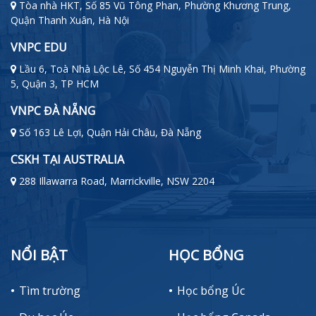
Tòa nhà HKT, Số 85 Vũ Tông Phan, Phường Khương Trung,
Quận Thanh Xuân, Hà Nội
VNPC EDU
Lầu 6, Toà Nhà Lộc Lê, Số 454 Nguyễn Thị Minh Khai, Phường
5, Quận 3, TP HCM
VNPC ĐÀ NẴNG
Số 163 Lê Lợi, Quận Hải Châu, Đà Nẵng
CSKH TẠI AUSTRALIA
288 Illawarra Road, Marrickville, NSW 2204
NỔI BẬT
HỌC BỔNG
Tìm trường
Học bổng Úc