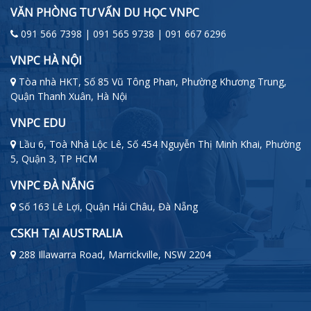
VĂN PHÒNG TƯ VẤN DU HỌC VNPC
091 566 7398 | 091 565 9738 | 091 667 6296
VNPC HÀ NỘI
Tòa nhà HKT, Số 85 Vũ Tông Phan, Phường Khương Trung,
Quận Thanh Xuân, Hà Nội
VNPC EDU
Lầu 6, Toà Nhà Lộc Lê, Số 454 Nguyễn Thị Minh Khai, Phường
5, Quận 3, TP HCM
VNPC ĐÀ NẴNG
Số 163 Lê Lợi, Quận Hải Châu, Đà Nẵng
CSKH TẠI AUSTRALIA
288 Illawarra Road, Marrickville, NSW 2204