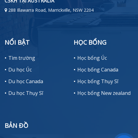
CSKH TẠI AUSTRALIA
288 Illawarra Road, Marrickville, NSW 2204
NỔI BẬT
HỌC BỔNG
Tìm trường
Học bổng Úc
Du học Úc
Học bổng Canada
Du học Canada
Học bổng Thụy Sĩ
Du học Thụy Sĩ
Học bổng New zealand
BẢN ĐỒ