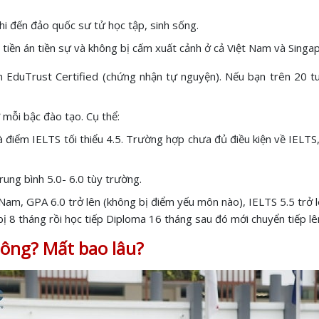
t khi đến đảo quốc sư tử học tập, sinh sống.
iền án tiền sự và không bị cấm xuất cảnh ở cả Việt Nam và Singa
n EduTrust Certified (chứng nhận tự nguyện). Nếu bạn trên 20 t
 mỗi bậc đào tạo. Cụ thể:
điểm IELTS tối thiểu 4.5. Trường hợp chưa đủ điều kiện về IELTS,
rung bình 5.0- 6.0 tùy trường.
am, GPA 6.0 trở lên (không bị điểm yếu môn nào), IELTS 5.5 trở lê
ị 8 tháng rồi học tiếp Diploma 16 tháng sau đó mới chuyển tiếp lê
hông? Mất bao lâu?