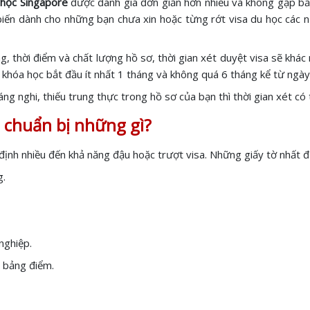
 học Singapore
được đánh giá đơn giản hơn nhiều và không gặp bấ
iến dành cho những bạn chưa xin hoặc từng rớt visa du học các nư
g, thời điểm và chất lượng hồ sơ, thời gian xét duyệt visa sẽ khá
 khóa học bắt đầu ít nhất 1 tháng và không quá 6 tháng kể từ ngày
g nghi, thiếu trung thực trong hồ sơ của bạn thì thời gian xét có 
n chuẩn bị những gì?
định nhiều đến khả năng đậu hoặc trượt visa. Những giấy tờ nhất 
g.
nghiệp.
à bảng điểm.