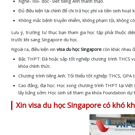
Nghe- nói- đọc- viết tiếng Anh thành thạo.
Đủ điều kiện tài chính để chi trả học phí và tiền sinh hoạ
Không mắc bệnh truyền nhiễm, không phạm tội, không có t
Lưu ý, trường tư thục bạn tham gia học tập phải thuộc diệ
trước khi sang Singapore du học.
Ngoài ra, điều kiện xin
visa du học Singapore
còn khác nhau ở
Bậc THPT: Đã hoặc sắp tốt nghiệp chương trình THCS và 
khóa chính thức.
Chương trình tiếng Anh: Tối thiểu tốt nghiệp THCS, GPA t
Cao đẳng, đại học: Học xong chương trình THPT tại Việt N
lấy bằng sớm: Học sinh sẽ tham gia khóa Foundation dự b
Xin visa du học Singapore có khó k