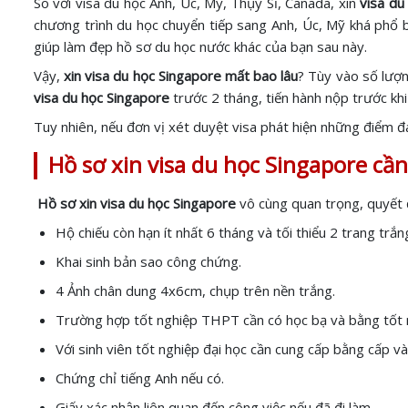
So với visa du học Anh, Úc, Mỹ, Thụy Sĩ, Canada, xin
visa du
chương trình du học chuyển tiếp sang Anh, Úc, Mỹ khá phổ b
giúp làm đẹp hồ sơ du học nước khác của bạn sau này.
Vậy,
xin visa du học Singapore mất bao lâu
? Tùy vào số lượn
visa du học Singapore
trước 2 tháng, tiến hành nộp trước khi
Tuy nhiên, nếu đơn vị xét duyệt visa phát hiện những điểm đán
Hồ sơ xin visa du học Singapore cầ
Hồ sơ xin visa du học Singapore
vô cùng quan trọng, quyết 
Hộ chiếu còn hạn ít nhất 6 tháng và tối thiểu 2 trang trắn
Khai sinh bản sao công chứng.
4 Ảnh chân dung 4x6cm, chụp trên nền trắng.
Trường hợp tốt nghiệp THPT cần có học bạ và bằng tốt 
Với sinh viên tốt nghiệp đại học cần cung cấp bằng cấp v
Chứng chỉ tiếng Anh nếu có.
Giấy xác nhận liên quan đến công việc nếu đã đi làm.