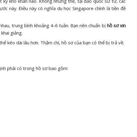
t kỳ khó khăn nào. Không những thế, tại đảo quốc sư tử, các
ớc này. Điều này có nghĩa du học Singapore chính là tiền đề
c nhau, trung bình khoảng 4-6 tuần. Bạn nên chuẩn bị
hồ sơ xin
 khai giảng.
thể kéo dài lâu hơn. Thậm chí, hồ sơ của bạn có thể bị trả về.
định phải có trong hồ sơ bao gồm: