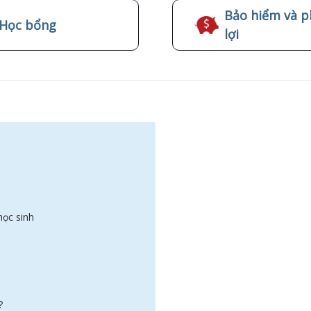
Bảo hiểm và p
Học bổng
lợi
học sinh
g?