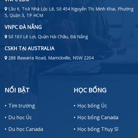
Lầu 6, Toà Nhà Lộc Lê, Số 454 Nguyễn Thị Minh Khai, Phường
5, Quận 3, TP HCM
VNPC ĐÀ NẴNG
Số 163 Lê Lợi, Quận Hải Châu, Đà Nẵng
CSKH TẠI AUSTRALIA
288 Illawarra Road, Marrickville, NSW 2204
NỔI BẬT
HỌC BỔNG
Tìm trường
Học bổng Úc
Du học Úc
Học bổng Canada
Du học Canada
Học bổng Thụy Sĩ