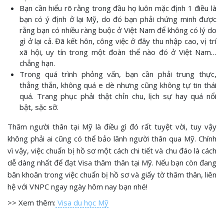
Bạn cần hiểu rõ rằng trong đầu họ luôn mặc định 1 điều là
bạn có ý định ở lại Mỹ, do đó bạn phải chứng minh được
rằng bạn có nhiều ràng buộc ở Việt Nam để không có lý do
gì ở lại cả. Đã kết hôn, công việc ở đây thu nhập cao, vị trí
xã hội, uy tín trong một đoàn thể nào đó ở Việt Nam…
chẳng hạn.
Trong quá trình phỏng vấn, bạn cần phải trung thực,
thẳng thắn, không quá e dè nhưng cũng không tự tin thái
quá. Trang phục phải thật chỉn chu, lịch sự hay quá nổi
bật, sặc sỡ.
Thăm người thân tại Mỹ là điều gì đó rất tuyệt vời, tuy vậy
không phải ai cũng có thể bảo lãnh người thân qua Mỹ. Chính
vì vậy, việc chuẩn bị hồ sơ một cách chi tiết và chu đáo là cách
dễ dàng nhất để đạt Visa thăm thân tại Mỹ. Nếu bạn còn đang
băn khoăn trong việc chuẩn bị hồ sơ và giấy tờ thăm thân, liên
hệ với VNPC ngay ngày hôm nay bạn nhé!
>> Xem thêm:
Visa du học Mỹ