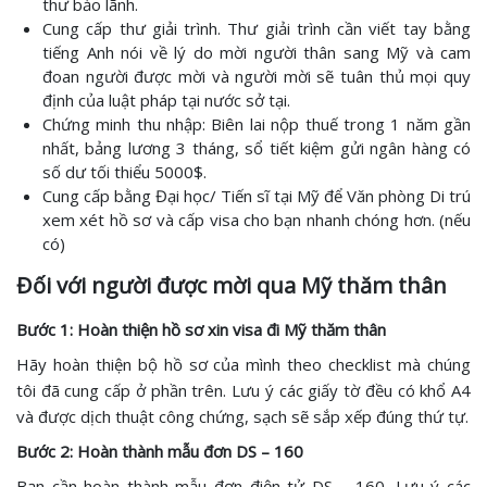
thư bảo lãnh.
Cung cấp thư giải trình. Thư giải trình cần viết tay bằng
tiếng Anh nói về lý do mời người thân sang Mỹ và cam
đoan người được mời và người mời sẽ tuân thủ mọi quy
định của luật pháp tại nước sở tại.
Chứng minh thu nhập: Biên lai nộp thuế trong 1 năm gần
nhất, bảng lương 3 tháng, sổ tiết kiệm gửi ngân hàng có
số dư tối thiểu 5000$.
Cung cấp bằng Đại học/ Tiến sĩ tại Mỹ để Văn phòng Di trú
xem xét hồ sơ và cấp visa cho bạn nhanh chóng hơn. (nếu
có)
Đối với người được mời qua Mỹ thăm thân
Bước 1: Hoàn thiện hồ sơ xin visa đi Mỹ thăm thân
Hãy hoàn thiện bộ hồ sơ của mình theo checklist mà chúng
tôi đã cung cấp ở phần trên. Lưu ý các giấy tờ đều có khổ A4
và được dịch thuật công chứng, sạch sẽ sắp xếp đúng thứ tự.
Bước 2: Hoàn thành mẫu đơn DS – 160
Bạn cần hoàn thành mẫu đơn điện tử DS – 160. Lưu ý các