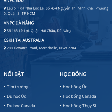
VNPC EDU
Lầu 6, Toà Nhà Lộc Lê, Số 454 Nguyễn Thị Minh Khai, Phường
5, Quận 3, TP HCM
VNPC ĐÀ NẴNG
Số 163 Lê Lợi, Quận Hải Châu, Đà Nẵng
CSKH TẠI AUSTRALIA
288 Illawarra Road, Marrickville, NSW 2204
NỔI BẬT
HỌC BỔNG
Tìm trường
Học bổng Úc
Du học Úc
Học bổng Canada
Du học Canada
Học bổng Thụy Sĩ