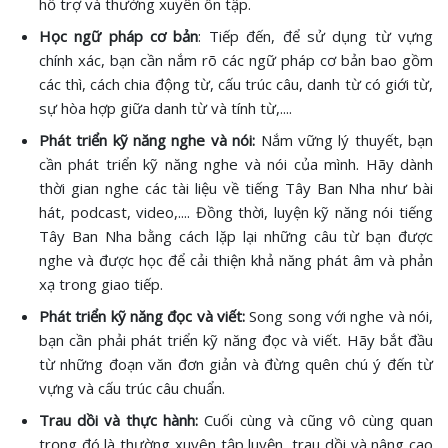
hỗ trợ và thường xuyên ôn tập.
Học ngữ pháp cơ bản
: Tiếp đến, để sử dụng từ vựng
chính xác, bạn cần nắm rõ các ngữ pháp cơ bản bao gồm
các thì, cách chia động từ, cấu trúc câu, danh từ có giới từ,
sự hòa hợp giữa danh từ và tính từ,....
Phát triển kỹ năng nghe và nói:
Nắm vững lý thuyết, bạn
cần phát triển kỹ năng nghe và nói của mình. Hãy dành
thời gian nghe các tài liệu về tiếng Tây Ban Nha như bài
hát, podcast, video,.... Đồng thời, luyện kỹ năng nói tiếng
Tây Ban Nha bằng cách lặp lại những câu từ bạn được
nghe và được học để cải thiện khả năng phát âm và phản
xạ trong giao tiếp.
Phát triển kỹ năng đọc và viết:
Song song với nghe và nói,
bạn cần phải phát triển kỹ năng đọc và viết. Hãy bắt đầu
từ những đoạn văn đơn giản và đừng quên chú ý đến từ
vựng và cấu trúc câu chuẩn.
Trau dồi và thực hành:
Cuối cùng và cũng vô cùng quan
trọng đó là thường xuyên tập luyện, trau dồi và nâng cao