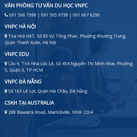
VĂN PHÒNG TƯ VẤN DU HỌC VNPC
091 566 7398 | 091 565 9738 | 091 667 6296
VNPC HÀ NỘI
Tòa nhà HKT, Số 85 Vũ Tông Phan, Phường Khương Trung,
Quận Thanh Xuân, Hà Nội
VNPC EDU
Lầu 6, Toà Nhà Lộc Lê, Số 454 Nguyễn Thị Minh Khai, Phường
5, Quận 3, TP HCM
VNPC ĐÀ NẴNG
Số 163 Lê Lợi, Quận Hải Châu, Đà Nẵng
CSKH TẠI AUSTRALIA
288 Illawarra Road, Marrickville, NSW 2204