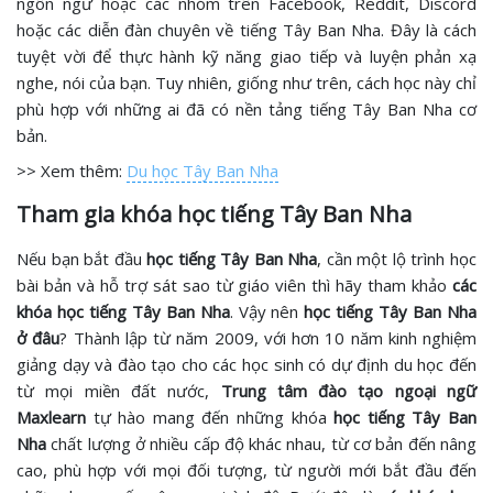
ngôn ngữ hoặc các nhóm trên Facebook, Reddit, Discord
hoặc các diễn đàn chuyên về tiếng Tây Ban Nha. Đây là cách
tuyệt vời để thực hành kỹ năng giao tiếp và luyện phản xạ
nghe, nói của bạn. Tuy nhiên, giống như trên, cách học này chỉ
phù hợp với những ai đã có nền tảng tiếng Tây Ban Nha cơ
bản.
>> Xem thêm:
Du học Tây Ban Nha
Tham gia khóa học tiếng Tây Ban Nha
Nếu bạn bắt đầu
học tiếng Tây Ban Nha
, cần một lộ trình học
bài bản và hỗ trợ sát sao từ giáo viên thì hãy tham khảo
các
khóa học tiếng Tây Ban Nha
. Vậy nên
học tiếng Tây Ban Nha
ở đâu
? Thành lập từ năm 2009, với hơn 10 năm kinh nghiệm
giảng dạy và đào tạo cho các học sinh có dự định du học đến
từ mọi miền đất nước,
Trung tâm đào tạo ngoại ngữ
Maxlearn
tự hào mang đến những khóa
học tiếng Tây Ban
Nha
chất lượng ở nhiều cấp độ khác nhau, từ cơ bản đến nâng
cao, phù hợp với mọi đối tượng, từ người mới bắt đầu đến