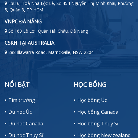
Lầu 6, Toà Nhà Lộc Lê, Số 454 Nguyễn Thị Minh Khai, Phường
5, Quận 3, TP HCM
VNPC ĐÀ NẴNG
Số 163 Lê Lợi, Quận Hải Châu, Đà Nẵng
CSKH TẠI AUSTRALIA
288 Illawarra Road, Marrickville, NSW 2204
NỔI BẬT
HỌC BỔNG
Tìm trường
Học bổng Úc
Du học Úc
Học bổng Canada
Du học Canada
Học bổng Thụy Sĩ
Du học Thụy Sĩ
Học bổng New zealand