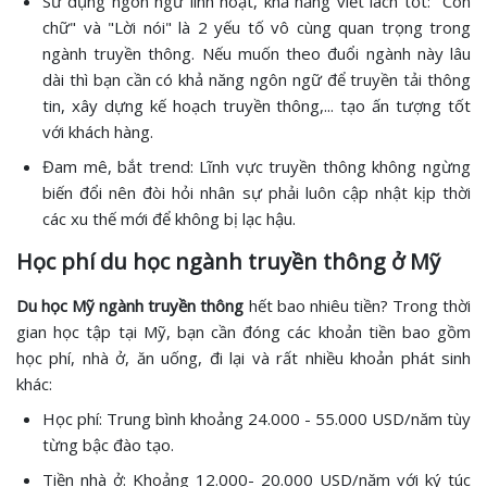
Sử dụng ngôn ngữ linh hoạt, khả năng viết lách tốt: "Con
chữ" và "Lời nói" là 2 yếu tố vô cùng quan trọng trong
ngành truyền thông. Nếu muốn theo đuổi ngành này lâu
dài thì bạn cần có khả năng ngôn ngữ để truyền tải thông
tin, xây dựng kế hoạch truyền thông,... tạo ấn tượng tốt
với khách hàng.
Đam mê, bắt trend: Lĩnh vực truyền thông không ngừng
biến đổi nên đòi hỏi nhân sự phải luôn cập nhật kịp thời
các xu thế mới để không bị lạc hậu.
Học phí du học ngành truyền thông ở Mỹ
Du học Mỹ ngành truyền thông
hết bao nhiêu tiền? Trong thời
gian học tập tại Mỹ, bạn cần đóng các khoản tiền bao gồm
học phí, nhà ở, ăn uống, đi lại và rất nhiều khoản phát sinh
khác:
Học phí: Trung bình khoảng 24.000 - 55.000 USD/năm tùy
từng bậc đào tạo.
Tiền nhà ở: Khoảng 12.000- 20.000 USD/năm với ký túc