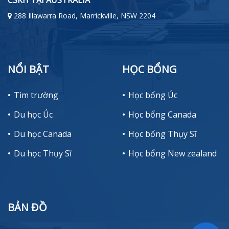
CSKH TẠI AUSTRALIA
288 Illawarra Road, Marrickville, NSW 2204
NỔI BẬT
HỌC BỔNG
Tìm trường
Học bổng Úc
Du học Úc
Học bổng Canada
Du học Canada
Học bổng Thụy Sĩ
Du học Thụy Sĩ
Học bổng New zealand
BẢN ĐỒ