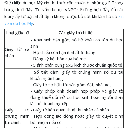
Điều kiện du học Mỹ
xin thị thực cần chuẩn bị những gì? Trong
bảng dưới đây, Tư vấn du học VNPC sẽ tổng hợp đầy đủ các
loại giấy tờ bạn nhất định không được bỏ sót khi làm hồ sơ
xin
visa du học Mỹ
:
Loại giấy tờ
Các giấy tờ chi tiết
- Khai sinh bản gốc, sổ hộ khẩu có tên du học
sinh
Giấy tờ cá
- Hộ chiếu còn hạn ít nhất 6 tháng
nhân
- Đăng ký kết hôn của bố mẹ
- 5 ảnh chân dung 5x5 kích thước chuẩn quốc tế
- Sổ tiết kiệm, giấy tờ chứng minh số dư tài
khoản ngân hàng.
- Giấy tờ sở hữu tài sản gồm đất, nhà, xe,....
- Giấy phép kinh doanh hợp pháp và giấy tờ
đóng thuế đối với du học sinh hoặc người thân
là chủ doanh nghiệp.
Giấy tờ
- Giấy tờ liên quan thuế thu nhập cá nhân.
chứng minh
- Hợp đồng lao động hoặc giầy tờ quyết định
tài chính
bổ nhiệm nếu có.