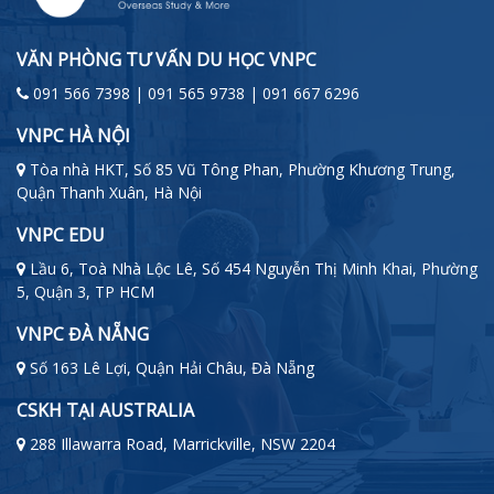
VĂN PHÒNG TƯ VẤN DU HỌC VNPC
091 566 7398 | 091 565 9738 | 091 667 6296
VNPC HÀ NỘI
Tòa nhà HKT, Số 85 Vũ Tông Phan, Phường Khương Trung,
Quận Thanh Xuân, Hà Nội
VNPC EDU
Lầu 6, Toà Nhà Lộc Lê, Số 454 Nguyễn Thị Minh Khai, Phường
5, Quận 3, TP HCM
VNPC ĐÀ NẴNG
Số 163 Lê Lợi, Quận Hải Châu, Đà Nẵng
CSKH TẠI AUSTRALIA
288 Illawarra Road, Marrickville, NSW 2204