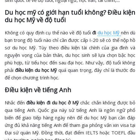
Du học mỹ có giới hạn tuổi không? Điều kiện
du học Mỹ về độ tuổi
Không có quy định cụ thể nào về độ tuổi
đi
du học Mỹ
nên dù
bạn trong độ tuổi nào chỉ cần được cấp I-20 sẽ có thể nộp hồ
sơ du học Mỹ. Tùy theo điều kiện tài chính của gia đình và
nguyện vọng của bản thân, du học sinh sẽ lựa chọn bậc học
phù hợp, từ tiểu học đến sau đại học. Như vậy, độ tuổi không
phải
điều kiện du học Mỹ
quá quan trọng, đây chỉ là thước đo
để chọn chương trình học.
Điều kiện về tiếng Anh
Nhắc đến
điều kiện đi du học ở Mỹ
chắc chắn không được bỏ
qua tiếng Anh. Quốc gia này sử tiếng Anh là ngôn ngữ phổ
biến để giao tiếp hàng ngày nên để du học Mỹ bạn cần đáp
ứng đủ khả năng tiếng Anh để tham gia phỏng vấn xin visa tại
Đại sứ quán Mỹ. Đồng thời, đạt điểm IELTS hoặc TOEFL đầu
vào trường, ngành học đăng ký.