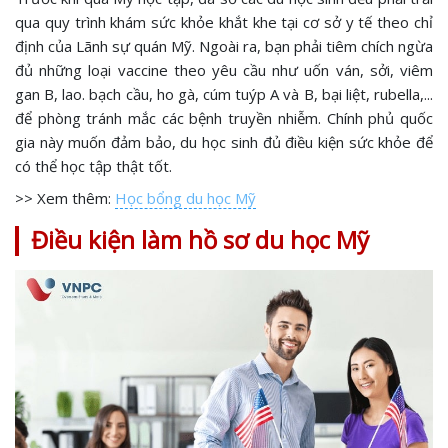
qua quy trình khám sức khỏe khắt khe tại cơ sở y tế theo chỉ
định của Lãnh sự quán Mỹ. Ngoài ra, bạn phải tiêm chích ngừa
đủ những loại vaccine theo yêu cầu như uốn ván, sởi, viêm
gan B, lao. bạch cầu, ho gà, cúm tuýp A và B, bại liệt, rubella,...
để phòng tránh mắc các bệnh truyền nhiễm. Chính phủ quốc
gia này muốn đảm bảo, du học sinh đủ điều kiện sức khỏe để
có thể học tập thật tốt.
>> Xem thêm:
Học bổng du học Mỹ
Điều kiện làm hồ sơ du học Mỹ