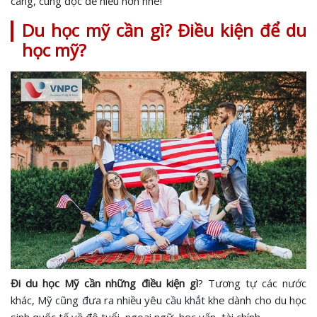
càng, cùng đọc để hiểu hơn nhé!
Du học mỹ cần gì? Điều kiện để du
học mỹ?
Đi du học Mỹ cần những điều kiện gì
? Tương tự các nước
khác, Mỹ cũng đưa ra nhiều yêu cầu khắt khe dành cho du học
sinh quốc tế về độ tuổi, ngoại ngữ, học vấn, tài chính,....