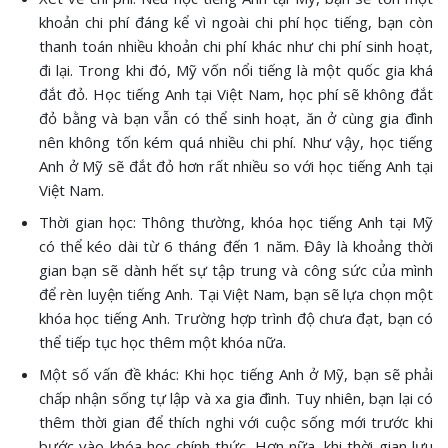
khoản chi phí đáng kể vì ngoài chi phí học tiếng, bạn còn
thanh toán nhiều khoản chi phí khác như chi phí sinh hoạt,
đi lại. Trong khi đó, Mỹ vốn nổi tiếng là một quốc gia khá
đắt đỏ. Học tiếng Anh tại Việt Nam, học phí sẽ không đắt
đỏ bằng và bạn vẫn có thể sinh hoạt, ăn ở cùng gia đình
nên không tốn kém quá nhiều chi phí. Như vậy, học tiếng
Anh ở Mỹ sẽ đắt đỏ hơn rất nhiều so với học tiếng Anh tại
Việt Nam.
Thời gian học: Thông thường, khóa học tiếng Anh tại Mỹ
có thể kéo dài từ 6 tháng đến 1 năm. Đây là khoảng thời
gian bạn sẽ dành hết sự tập trung và công sức của mình
để rèn luyện tiếng Anh. Tại Việt Nam, bạn sẽ lựa chọn một
khóa học tiếng Anh. Trường hợp trình độ chưa đạt, bạn có
thể tiếp tục học thêm một khóa nữa.
Một số vấn đề khác: Khi học tiếng Anh ở Mỹ, bạn sẽ phải
chấp nhận sống tự lập và xa gia đình. Tuy nhiên, bạn lại có
thêm thời gian để thích nghi với cuộc sống mới trước khi
bước vào khóa học chính thức. Hơn nữa, khi thời gian lưu