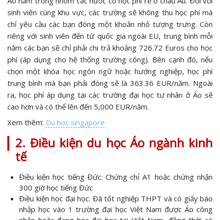
Áo nằm trong nhóm các nước có học phí rẻ ở châu Âu. Đối với
sinh viên cùng khu vực, các trường sẽ không thu học phí mà
chỉ yêu cầu các bạn đóng một khoản nhỏ tượng trưng. Còn
riêng với sinh viên đến từ quốc gia ngoài EU, trung bình mỗi
năm các bạn sẽ chỉ phải chi trả khoảng 726.72 Euros cho học
phí (áp dụng cho hệ thống trường công). Bên cạnh đó, nếu
chọn một khóa học ngôn ngữ hoặc hướng nghiệp, học phí
trung bình mà bạn phải đóng sẽ là 363.36 EUR/năm. Ngoài
ra, học phí áp dụng tại các trường đại học tư nhân ở Áo sẽ
cao hơn và có thể lên đến 5,000 EUR/năm.
Xem thêm:
Du học singapore
2. Điều kiện du học Áo ngành kinh
tế
Điều kiện học tiếng Đức: Chứng chỉ A1 hoặc chứng nhận
300 giờ học tiếng Đức
Điều kiện học đại học: Đã tốt nghiệp THPT và có giấy báo
nhập học vào 1 trường đại học Việt Nam được Áo công