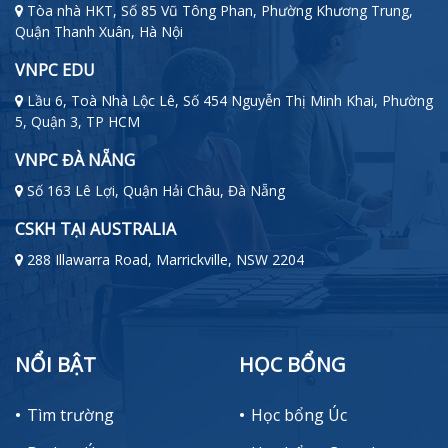
Tòa nhà HKT, Số 85 Vũ Tông Phan, Phường Khương Trung,
Quận Thanh Xuân, Hà Nội
VNPC EDU
Lầu 6, Toà Nhà Lộc Lê, Số 454 Nguyễn Thị Minh Khai, Phường
5, Quận 3, TP HCM
VNPC ĐÀ NẴNG
Số 163 Lê Lợi, Quận Hải Châu, Đà Nẵng
CSKH TẠI AUSTRALIA
288 Illawarra Road, Marrickville, NSW 2204
NỔI BẬT
HỌC BỔNG
Tìm trường
Học bổng Úc