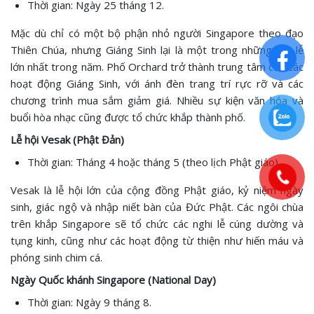
Thời gian: Ngày 25 tháng 12.
Mặc dù chỉ có một bộ phận nhỏ người Singapore theo đạo
Thiên Chúa, nhưng Giáng Sinh lại là một trong những dịp lễ
lớn nhất trong năm. Phố Orchard trở thành trung tâm của các
hoạt động Giáng Sinh, với ánh đèn trang trí rực rỡ và các
chương trình mua sắm giảm giá. Nhiều sự kiện văn hóa và
buổi hòa nhạc cũng được tổ chức khắp thành phố.
Lễ hội Vesak (Phật Đản)
Thời gian: Tháng 4 hoặc tháng 5 (theo lịch Phật giáo).
Vesak là lễ hội lớn của cộng đồng Phật giáo, kỷ niệm ngày
sinh, giác ngộ và nhập niết bàn của Đức Phật. Các ngôi chùa
trên khắp Singapore sẽ tổ chức các nghi lễ cúng dường và
tụng kinh, cũng như các hoạt động từ thiện như hiến máu và
phóng sinh chim cá.
Ngày Quốc khánh Singapore (National Day)
Thời gian: Ngày 9 tháng 8.