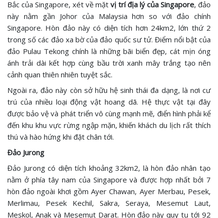
Bắc của Singapore, xét về mặt
vị trí địa lý của Singapore
, đảo
này nằm gần Johor của Malaysia hơn so với đảo chính
Singapore. Hòn đảo này có diện tích hơn 24km2, lớn thứ 2
trong số các đảo xa bờ của đảo quốc sư tử. Điểm nổi bật của
đảo Pulau Tekong chính là những bãi biển đẹp, cát mịn óng
ánh trải dài kết hợp cùng bầu trời xanh mây trắng tạo nên
cảnh quan thiên nhiên tuyệt sắc.
Ngoài ra, đảo này còn sở hữu hệ sinh thái đa dạng, là nơi cư
trú của nhiều loại động vật hoang dã. Hệ thực vật tại đây
được bảo vệ và phát triển vô cùng mạnh mẽ, điển hình phải kể
đến khu khu vực rừng ngập mặn, khiến khách du lịch rất thích
thú và hào hứng khi đặt chân tới.
Đảo Jurong
Đảo Jurong có diện tích khoảng 32km2, là hòn đảo nhân tạo
nằm ở phía tây nam của Singapore và được hợp nhất bởi 7
hòn đảo ngoài khơi gồm Ayer Chawan, Ayer Merbau, Pesek,
Merlimau, Pesek Kechil, Sakra, Seraya, Mesemut Laut,
Meskol, Anak và Mesemut Darat. Hòn đảo này quy tụ tới 92