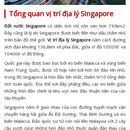
Tổng quan vị trí địa lý Singapore
Đất nước Singapore
có diện tích chỉ vỏn vẹn hơn 730km2.
Đây cũng là lý do Singapore được biết đến như dấu chấm nhỏ
trên bản đồ thế giới.
Vị trí địa lý Singapore
nằm cách đường
xích đạo khoảng 136,8km về phía Bắc, giữa vĩ độ 103038' và
104006' vĩ độ Đông.
Quốc gia này được bao bọc bởi eo biển Malacca và vùng biển
Nam Trung Quốc, được tổ hợp nên bởi hơn 60 đảo lớn nhỏ,
trong đó Singapore là hòn đảo lớn nhất, chiếm 9/10 tổng diện
tích toàn quốc. Địa thể nơi đây phẳng đều, các eo biển giữa
những hòn đảo chính là khu vực neo đậu thuận tiện của các
tàu thuyền.
Singapore nằm ở giao nhau của con đường huyết mạch vận
chuyển hàng hải giữa Ấn Độ Dương, Thái Bình Dương và eo
biển Malacca. Đảo quốc sư tử còn nối liền Malaysia với 2 cây
cầu vượt cùng những hòn đảo nhỏ thuộc quần đảo Riau của