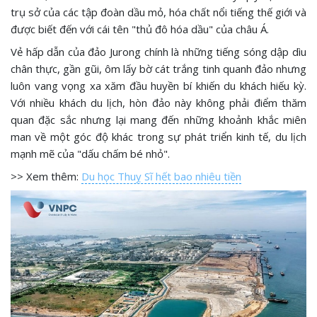
trụ sở của các tập đoàn dầu mỏ, hóa chất nổi tiếng thế giới và
được biết đến với cái tên "thủ đô hóa dầu" của châu Á.
Vẻ hấp dẫn của đảo Jurong chính là những tiếng sóng dập dìu
chân thực, gần gũi, ôm lấy bờ cát trắng tinh quanh đảo nhưng
luôn vang vọng xa xăm đầu huyền bí khiến du khách hiếu kỳ.
Với nhiều khách du lịch, hòn đảo này không phải điểm thăm
quan đặc sắc nhưng lại mang đến những khoảnh khắc miên
man về một góc độ khác trong sự phát triển kinh tế, du lịch
mạnh mẽ của "dấu chấm bé nhỏ".
>> Xem thêm:
Du học Thuỵ Sĩ hết bao nhiêu tiền