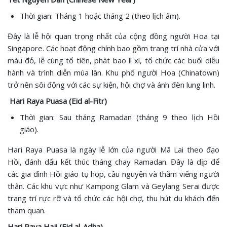
Thời gian: Tháng 1 hoặc tháng 2 (theo lịch âm).
Đây là lễ hội quan trọng nhất của cộng đồng người Hoa tại
Singapore. Các hoạt động chính bao gồm trang trí nhà cửa với
màu đỏ, lễ cúng tổ tiên, phát bao lì xì, tổ chức các buổi diễu
hành và trình diễn múa lân. Khu phố người Hoa (Chinatown)
trở nên sôi động với các sự kiện, hội chợ và ánh đèn lung linh.
Hari Raya Puasa (Eid al-Fitr)
Thời gian: Sau tháng Ramadan (tháng 9 theo lịch Hồi
giáo).
Hari Raya Puasa là ngày lễ lớn của người Mã Lai theo đạo
Hồi, đánh dấu kết thúc tháng chay Ramadan. Đây là dịp để
các gia đình Hồi giáo tụ họp, cầu nguyện và thăm viếng người
thân. Các khu vực như Kampong Glam và Geylang Serai được
trang trí rực rỡ và tổ chức các hội chợ, thu hút du khách đến
tham quan.
Hari Raya Haji (Eid al-Adha)