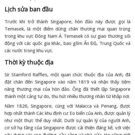
Lịch sửa ban đầu
Trước khi trở thành Singapore, hòn đảo này được gọi là
Temasek, là một điểm dừng chân thương mại quan trọng
trong khu vực Đông Nam Á. Temasek có sự giao thương sôi
động với các quốc gia khác, bao gồm Ấn Độ, Trung Quốc và
các nước trong khu vực.
Thời kỳ thuộc địa
Sir Stamford Raffles, một quan chức thuộc địa của Anh, đã
đặt chân đến Singapore vào năm 1819 và nhận thấy tiềm
năng thương mại của hòn đảo. Ông đã thiết lập Singapore
thành một cảng tự do, thu hút nhiều thương nhân từ khắp nơi.
Năm 1826, Singapore, cùng với Malacca và Penang, được
hợp nhất thành Các khu định cư Eo biển của Anh, được quản lý
như một thực thể duy nhất. Dưới sự quản lý của người Anh,
cơ sở hạ tầng của Singapore được cải thiện đáng kể, với việc
xây dựng các con đường, cầu cảng và nhà cửa. Họ cũng giới