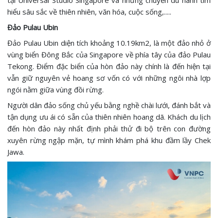
tại Universal Studio Singapore và những chuyến du hành tìm
hiểu sâu sắc về thiên nhiên, văn hóa, cuộc sống,.....
Đảo Pulau Ubin
Đảo Pulau Ubin diện tích khoảng 10.19km2, là một đảo nhỏ ở
vùng biển Đông Bắc của Singapore về phía tây của đảo Pulau
Tekong. Điểm đặc biển của hòn đảo này chính là đến hiện tại
vẫn giữ nguyên vẻ hoang sơ vốn có với những ngôi nhà lợp
ngói nằm giữa vùng đồi rừng.
Người dân đảo sống chủ yếu bằng nghề chài lưới, đánh bắt và
tận dụng ưu ái có sẵn của thiên nhiên hoang dã. Khách du lịch
đến hòn đảo này nhất định phải thử đi bộ trên con đường
xuyên rừng ngập mặn, tự mình khám phá khu đầm lầy Chek
Jawa.