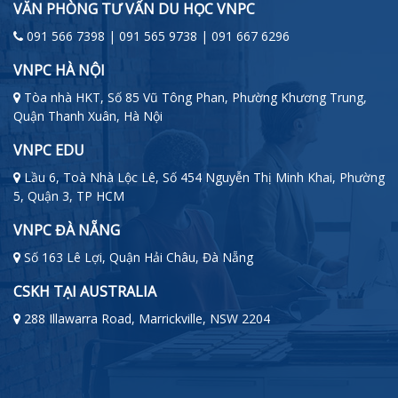
VĂN PHÒNG TƯ VẤN DU HỌC VNPC
091 566 7398 | 091 565 9738 | 091 667 6296
VNPC HÀ NỘI
Tòa nhà HKT, Số 85 Vũ Tông Phan, Phường Khương Trung,
Quận Thanh Xuân, Hà Nội
VNPC EDU
Lầu 6, Toà Nhà Lộc Lê, Số 454 Nguyễn Thị Minh Khai, Phường
5, Quận 3, TP HCM
VNPC ĐÀ NẴNG
Số 163 Lê Lợi, Quận Hải Châu, Đà Nẵng
CSKH TẠI AUSTRALIA
288 Illawarra Road, Marrickville, NSW 2204