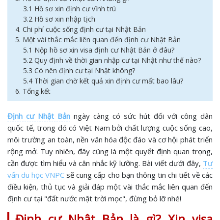
3.1 Hồ sơ xin định cư vĩnh trú
3.2 Hồ sơ xin nhập tịch
4. Chi phí cuộc sống định cư tại Nhật Bản
5. Một vài thắc mắc liên quan đến định cư Nhật Bản
5.1 Nộp hồ sơ xin visa định cư Nhật Bản ở đâu?
5.2 Quy định về thời gian nhập cư tại Nhật như thế nào?
5.3 Có nên định cư tại Nhật không?
5.4 Thời gian chờ kết quả xin định cư mất bao lâu?
6. Tổng kết
Định cư Nhật Bản
ngày càng có sức hút đối với công dân
quốc tế, trong đó có Việt Nam bởi chất lượng cuộc sống cao,
môi trường an toàn, nền văn hóa độc đáo và cơ hội phát triển
rộng mở. Tuy nhiên, đây cũng là một quyết định quan trọng,
cần được tìm hiểu và cân nhắc kỹ lưỡng. Bài viết dưới đây,
Tư
vấn du học VNPC
sẽ cung cấp cho bạn thông tin chi tiết về các
điều kiện, thủ tục và giải đáp một vài thắc mắc liên quan đến
định cư tại "đất nước mặt trời mọc", đừng bỏ lỡ nhé!
Định cư Nhật Bản là gì? Xin visa