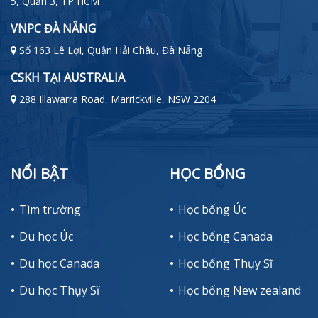
5, Quận 3, TP HCM
VNPC ĐÀ NẴNG
Số 163 Lê Lợi, Quận Hải Châu, Đà Nẵng
CSKH TẠI AUSTRALIA
288 Illawarra Road, Marrickville, NSW 2204
NỔI BẬT
HỌC BỔNG
Tìm trường
Học bổng Úc
Du học Úc
Học bổng Canada
Du học Canada
Học bổng Thụy Sĩ
Du học Thụy Sĩ
Học bổng New zealand