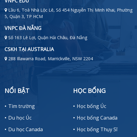
VNPC EDU
Lầu 6, Toà Nhà Lộc Lê, Số 454 Nguyễn Thị Minh Khai, Phường
5, Quận 3, TP HCM
VNPC ĐÀ NẴNG
Số 163 Lê Lợi, Quận Hải Châu, Đà Nẵng
CSKH TẠI AUSTRALIA
288 Illawarra Road, Marrickville, NSW 2204
NỔI BẬT
HỌC BỔNG
Tìm trường
Học bổng Úc
Du học Úc
Học bổng Canada
Du học Canada
Học bổng Thụy Sĩ