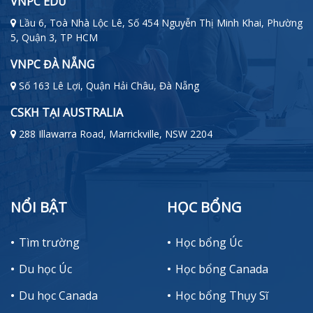
VNPC EDU
Lầu 6, Toà Nhà Lộc Lê, Số 454 Nguyễn Thị Minh Khai, Phường
5, Quận 3, TP HCM
VNPC ĐÀ NẴNG
Số 163 Lê Lợi, Quận Hải Châu, Đà Nẵng
CSKH TẠI AUSTRALIA
288 Illawarra Road, Marrickville, NSW 2204
NỔI BẬT
HỌC BỔNG
Tìm trường
Học bổng Úc
Du học Úc
Học bổng Canada
Du học Canada
Học bổng Thụy Sĩ