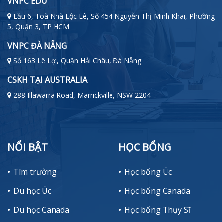
VNPC EDU
Lầu 6, Toà Nhà Lộc Lê, Số 454 Nguyễn Thị Minh Khai, Phường
5, Quận 3, TP HCM
VNPC ĐÀ NẴNG
Số 163 Lê Lợi, Quận Hải Châu, Đà Nẵng
CSKH TẠI AUSTRALIA
288 Illawarra Road, Marrickville, NSW 2204
NỔI BẬT
HỌC BỔNG
Tìm trường
Học bổng Úc
Du học Úc
Học bổng Canada
Du học Canada
Học bổng Thụy Sĩ