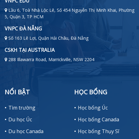
VNPC EDU
Lầu 6, Toà Nhà Lộc Lê, Số 454 Nguyễn Thị Minh Khai, Phường
5, Quận 3, TP HCM
VNPC ĐÀ NẴNG
Số 163 Lê Lợi, Quận Hải Châu, Đà Nẵng
CSKH TẠI AUSTRALIA
288 Illawarra Road, Marrickville, NSW 2204
NỔI BẬT
HỌC BỔNG
Tìm trường
Học bổng Úc
Du học Úc
Học bổng Canada
Du học Canada
Học bổng Thụy Sĩ