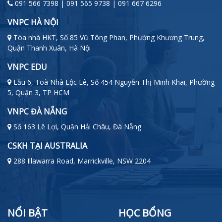
091 566 7398 | 091 565 9738 | 091 667 6296
VNPC HÀ NỘI
Tòa nhà HKT, Số 85 Vũ Tông Phan, Phường Khương Trung,
Quận Thanh Xuân, Hà Nội
VNPC EDU
Lầu 6, Toà Nhà Lộc Lê, Số 454 Nguyễn Thị Minh Khai, Phường
5, Quận 3, TP HCM
VNPC ĐÀ NẴNG
Số 163 Lê Lợi, Quận Hải Châu, Đà Nẵng
CSKH TẠI AUSTRALIA
288 Illawarra Road, Marrickville, NSW 2204
NỔI BẬT
HỌC BỔNG