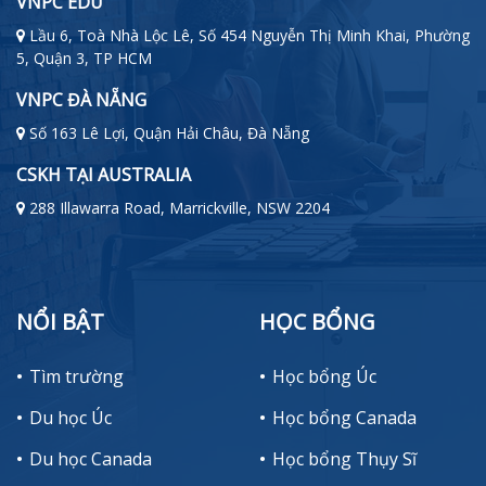
VNPC EDU
Lầu 6, Toà Nhà Lộc Lê, Số 454 Nguyễn Thị Minh Khai, Phường
5, Quận 3, TP HCM
VNPC ĐÀ NẴNG
Số 163 Lê Lợi, Quận Hải Châu, Đà Nẵng
CSKH TẠI AUSTRALIA
288 Illawarra Road, Marrickville, NSW 2204
NỔI BẬT
HỌC BỔNG
Tìm trường
Học bổng Úc
Du học Úc
Học bổng Canada
Du học Canada
Học bổng Thụy Sĩ