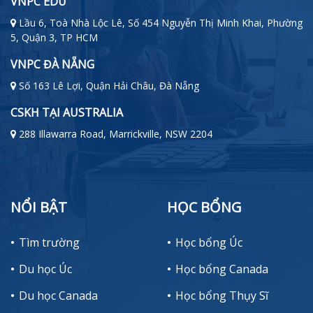
VNPC EDU
Lầu 6, Toà Nhà Lộc Lê, Số 454 Nguyễn Thị Minh Khai, Phường
5, Quận 3, TP HCM
VNPC ĐÀ NẴNG
Số 163 Lê Lợi, Quận Hải Châu, Đà Nẵng
CSKH TẠI AUSTRALIA
288 Illawarra Road, Marrickville, NSW 2204
NỔI BẬT
HỌC BỔNG
Tìm trường
Học bổng Úc
Du học Úc
Học bổng Canada
Du học Canada
Học bổng Thụy Sĩ