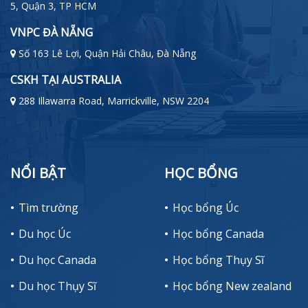
5, Quận 3, TP HCM
VNPC ĐÀ NẴNG
Số 163 Lê Lợi, Quận Hải Châu, Đà Nẵng
CSKH TẠI AUSTRALIA
288 Illawarra Road, Marrickville, NSW 2204
NỔI BẬT
HỌC BỔNG
Tìm trường
Học bổng Úc
Du học Úc
Học bổng Canada
Du học Canada
Học bổng Thụy Sĩ
Du học Thụy Sĩ
Học bổng New zealand