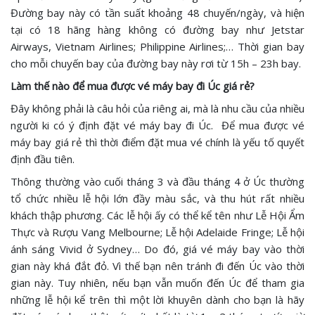
Đường bay này có tần suất khoảng 48 chuyến/ngày, và hiện
tại có 18 hãng hàng không có đường bay như Jetstar
Airways, Vietnam Airlines; Philippine Airlines;… Thời gian bay
cho mỗi chuyến bay của đường bay này rơi từ 15h – 23h bay.
Làm thế nào để mua được vé máy bay đi Úc giá rẻ?
Đây không phải là câu hỏi của riêng ai, mà là nhu cầu của nhiều
người ki có ý định đặt vé máy bay đi Úc. Để mua được vé
máy bay giá rẻ thì thời điểm đặt mua vé chính là yếu tố quyết
định đầu tiên.
Thông thường vào cuối tháng 3 và đầu tháng 4 ở Úc thường
tổ chức nhiều lễ hội lớn đầy màu sắc, và thu hút rất nhiều
khách thập phương. Các lễ hội ấy có thể kể tên như Lễ Hội Ẩm
Thực và Rượu Vang Melbourne; Lễ hội Adelaide Fringe; Lễ hội
ánh sáng Vivid ở Sydney… Do đó, giá vé máy bay vào thời
gian này khá đắt đỏ. Vì thế bạn nên tránh đi đến Úc vào thời
gian này. Tuy nhiên, nếu bạn vẫn muốn đến Úc để tham gia
những lễ hội kể trên thì một lời khuyên dành cho bạn là hãy