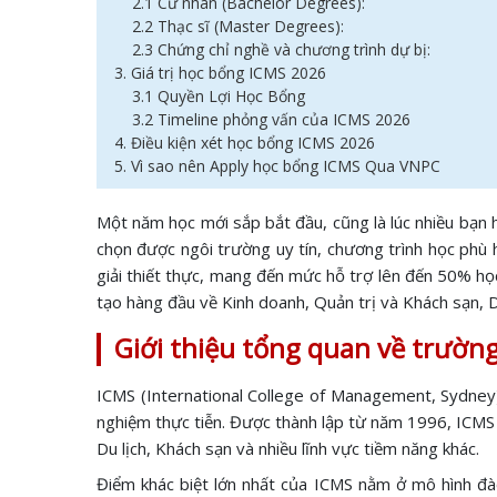
2.1 Cử nhân (Bachelor Degrees):
2.2 Thạc sĩ (Master Degrees):
2.3 Chứng chỉ nghề và chương trình dự bị:
3. Giá trị học bổng ICMS 2026
3.1 Quyền Lợi Học Bổng
3.2 Timeline phỏng vấn của ICMS 2026
4. Điều kiện xét học bổng ICMS 2026
5. Vì sao nên Apply học bổng ICMS Qua VNPC
Một năm học mới sắp bắt đầu, cũng là lúc nhiều bạn họ
chọn được ngôi trường uy tín, chương trình học phù
giải thiết thực, mang đến mức hỗ trợ lên đến 50% họ
tạo hàng đầu về Kinh doanh, Quản trị và Khách sạn, Du
Giới thiệu tổng quan về trườn
ICMS (International College of Management, Sydney) l
nghiệm thực tiễn. Được thành lập từ năm 1996, ICMS 
Du lịch, Khách sạn và nhiều lĩnh vực tiềm năng khác.
Điểm khác biệt lớn nhất của ICMS nằm ở mô hình đà