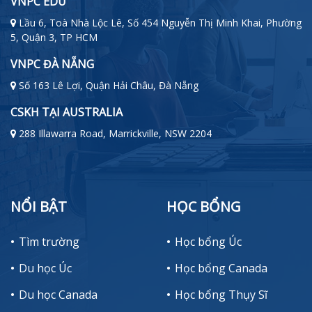
VNPC EDU
Lầu 6, Toà Nhà Lộc Lê, Số 454 Nguyễn Thị Minh Khai, Phường
5, Quận 3, TP HCM
VNPC ĐÀ NẴNG
Số 163 Lê Lợi, Quận Hải Châu, Đà Nẵng
CSKH TẠI AUSTRALIA
288 Illawarra Road, Marrickville, NSW 2204
NỔI BẬT
HỌC BỔNG
Tìm trường
Học bổng Úc
Du học Úc
Học bổng Canada
Du học Canada
Học bổng Thụy Sĩ