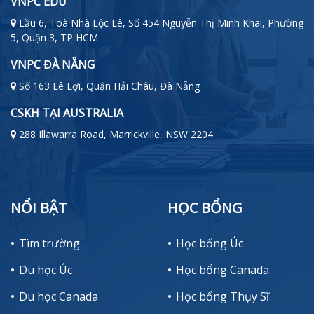
VNPC EDU
Lầu 6, Toà Nhà Lộc Lê, Số 454 Nguyễn Thị Minh Khai, Phường
5, Quận 3, TP HCM
VNPC ĐÀ NẴNG
Số 163 Lê Lợi, Quận Hải Châu, Đà Nẵng
CSKH TẠI AUSTRALIA
288 Illawarra Road, Marrickville, NSW 2204
NỔI BẬT
HỌC BỔNG
Tìm trường
Học bổng Úc
Du học Úc
Học bổng Canada
Du học Canada
Học bổng Thụy Sĩ