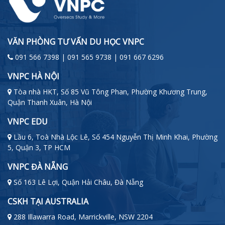
VĂN PHÒNG TƯ VẤN DU HỌC VNPC
091 566 7398 | 091 565 9738 | 091 667 6296
VNPC HÀ NỘI
Tòa nhà HKT, Số 85 Vũ Tông Phan, Phường Khương Trung,
Quận Thanh Xuân, Hà Nội
VNPC EDU
Lầu 6, Toà Nhà Lộc Lê, Số 454 Nguyễn Thị Minh Khai, Phường
5, Quận 3, TP HCM
VNPC ĐÀ NẴNG
Số 163 Lê Lợi, Quận Hải Châu, Đà Nẵng
CSKH TẠI AUSTRALIA
288 Illawarra Road, Marrickville, NSW 2204