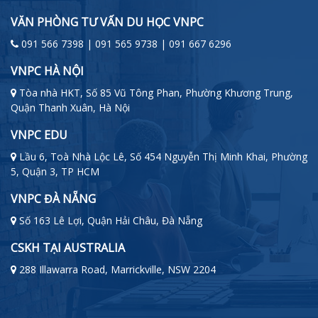
VĂN PHÒNG TƯ VẤN DU HỌC VNPC
091 566 7398 | 091 565 9738 | 091 667 6296
VNPC HÀ NỘI
Tòa nhà HKT, Số 85 Vũ Tông Phan, Phường Khương Trung,
Quận Thanh Xuân, Hà Nội
VNPC EDU
Lầu 6, Toà Nhà Lộc Lê, Số 454 Nguyễn Thị Minh Khai, Phường
5, Quận 3, TP HCM
VNPC ĐÀ NẴNG
Số 163 Lê Lợi, Quận Hải Châu, Đà Nẵng
CSKH TẠI AUSTRALIA
288 Illawarra Road, Marrickville, NSW 2204