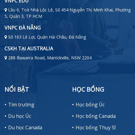
VNPC EDU
Lầu 6, Toà Nhà Lộc Lê, Số 454 Nguyễn Thị Minh Khai, Phường
5, Quận 3, TP HCM
VNPC ĐÀ NẴNG
Số 163 Lê Lợi, Quận Hải Châu, Đà Nẵng
CSKH TẠI AUSTRALIA
288 Illawarra Road, Marrickville, NSW 2204
NỔI BẬT
HỌC BỔNG
Tìm trường
Học bổng Úc
Du học Úc
Học bổng Canada
Du học Canada
Học bổng Thụy Sĩ