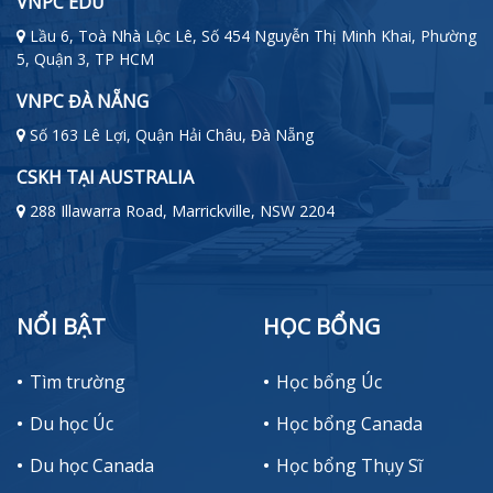
VNPC EDU
Lầu 6, Toà Nhà Lộc Lê, Số 454 Nguyễn Thị Minh Khai, Phường
5, Quận 3, TP HCM
VNPC ĐÀ NẴNG
Số 163 Lê Lợi, Quận Hải Châu, Đà Nẵng
CSKH TẠI AUSTRALIA
288 Illawarra Road, Marrickville, NSW 2204
NỔI BẬT
HỌC BỔNG
Tìm trường
Học bổng Úc
Du học Úc
Học bổng Canada
Du học Canada
Học bổng Thụy Sĩ