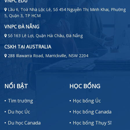
VNPC EDU
Lầu 6, Toà Nhà Lộc Lê, Số 454 Nguyễn Thị Minh Khai, Phường
5, Quận 3, TP HCM
VNPC ĐÀ NẴNG
Số 163 Lê Lợi, Quận Hải Châu, Đà Nẵng
CSKH TẠI AUSTRALIA
288 Illawarra Road, Marrickville, NSW 2204
NỔI BẬT
HỌC BỔNG
Tìm trường
Học bổng Úc
Du học Úc
Học bổng Canada
Du học Canada
Học bổng Thụy Sĩ