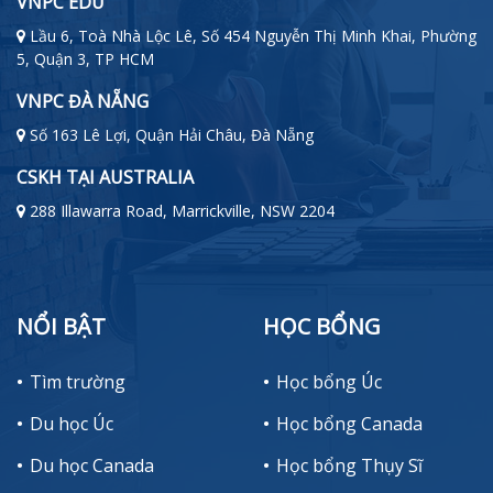
VNPC EDU
Lầu 6, Toà Nhà Lộc Lê, Số 454 Nguyễn Thị Minh Khai, Phường
5, Quận 3, TP HCM
VNPC ĐÀ NẴNG
Số 163 Lê Lợi, Quận Hải Châu, Đà Nẵng
CSKH TẠI AUSTRALIA
288 Illawarra Road, Marrickville, NSW 2204
NỔI BẬT
HỌC BỔNG
Tìm trường
Học bổng Úc
Du học Úc
Học bổng Canada
Du học Canada
Học bổng Thụy Sĩ