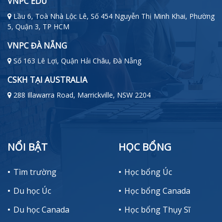
VNPC EDU
Lầu 6, Toà Nhà Lộc Lê, Số 454 Nguyễn Thị Minh Khai, Phường
5, Quận 3, TP HCM
VNPC ĐÀ NẴNG
Số 163 Lê Lợi, Quận Hải Châu, Đà Nẵng
CSKH TẠI AUSTRALIA
288 Illawarra Road, Marrickville, NSW 2204
NỔI BẬT
HỌC BỔNG
Tìm trường
Học bổng Úc
Du học Úc
Học bổng Canada
Du học Canada
Học bổng Thụy Sĩ