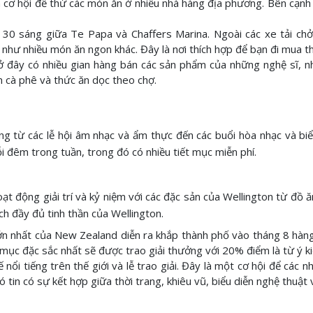
 cơ hội để thử các món ăn ở nhiều nhà hàng địa phương. Bên cạnh
0 sáng giữa Te Papa và Chaffers Marina. Ngoài các xe tải chở 
g như nhiều món ăn ngon khác. Đây là nơi thích hợp để bạn đi mua 
ây có nhiều gian hàng bán các sản phẩm của những nghệ sĩ, nhà
n cà phê và thức ăn dọc theo chợ.
ng từ các lễ hội âm nhạc và ẩm thực đến các buổi hòa nhạc và bi
đêm trong tuần, trong đó có nhiều tiết mục miễn phí.
oạt động giải trí và kỷ niệm với các đặc sản của Wellington từ đồ 
ch đầy đủ tinh thần của Wellington.
ớn nhất của New Zealand diễn ra khắp thành phố vào tháng 8 hàng
g mục đặc sắc nhất sẽ được trao giải thưởng với 20% điểm là từ ý k
i tiếng trên thế giới và lễ trao giải. Đây là một cơ hội để các nh
ó tin có sự kết hợp giữa thời trang, khiêu vũ, biểu diễn nghệ thuật 