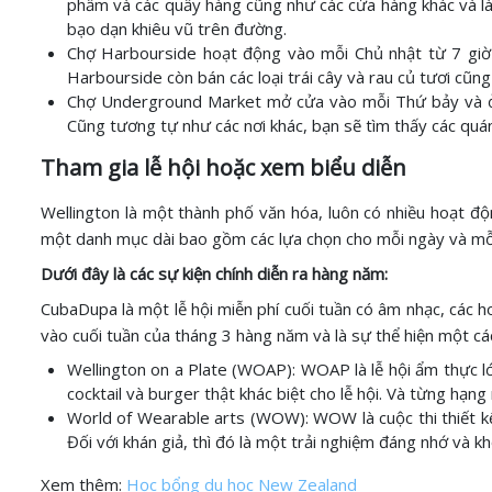
phẩm và các quầy hàng cũng như các cửa hàng khác và là
bạo dạn khiêu vũ trên đường.
Chợ Harbourside hoạt động vào mỗi Chủ nhật từ 7 giờ 3
Harbourside còn bán các loại trái cây và rau củ tươi cũn
Chợ Underground Market mở cửa vào mỗi Thứ bảy và ở đ
Cũng tương tự như các nơi khác, bạn sẽ tìm thấy các quá
Tham gia lễ hội hoặc xem biểu diễn
Wellington là một thành phố văn hóa, luôn có nhiều hoạt độ
một danh mục dài bao gồm các lựa chọn cho mỗi ngày và mỗi 
Dưới đây là các sự kiện chính diễn ra hàng năm:
CubaDupa là một lễ hội miễn phí cuối tuần có âm nhạc, các h
vào cuối tuần của tháng 3 hàng năm và là sự thể hiện một cá
Wellington on a Plate (WOAP): WOAP là lễ hội ẩm thực l
cocktail và burger thật khác biệt cho lễ hội. Và từng hạn
World of Wearable arts (WOW): WOW là cuộc thi thiết kế nổ
Đối với khán giả, thì đó là một trải nghiệm đáng nhớ và kh
Xem thêm:
Học bổng du học New Zealand