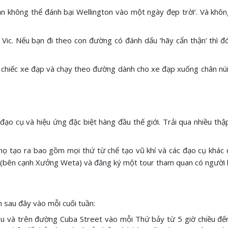
bạn không thể đánh bại Wellington vào một ngày đẹp trời’. Và khôn
Vic. Nếu bạn đi theo con đường có đánh dấu ‘hãy cẩn thận’ thì đ
t chiếc xe đạp và chạy theo đường dành cho xe đạp xuống chân núi
 cụ và hiệu ứng đặc biệt hàng đầu thế giới. Trải qua nhiều thập 
ọ tạo ra bao gồm mọi thứ từ chế tạo vũ khí và các đạo cụ khác đ
 (bên cạnh Xưởng Weta) và đăng ký một tour tham quan có người
 sau đây vào mỗi cuối tuần:
u và trên đường Cuba Street vào mỗi Thứ bảy từ 5 giờ chiều đến