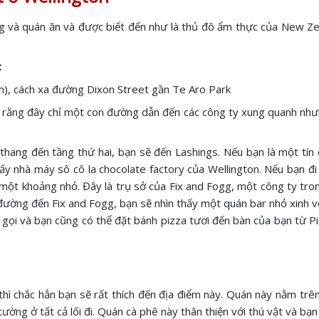
g và quán ăn và được biết đến như là thủ đô ẩm thực của New Ze
:
), cách xa đường Dixon Street gần Te Aro Park
 rằng đây chỉ một con đường dẫn đến các công ty xung quanh nhưng
hang đến tầng thứ hai, bạn sẽ đến Lashings. Nếu bạn là một tín 
hấy nhà máy sô cô la chocolate factory của Wellington. Nếu bạn đ
một khoảng nhỏ. Đây là trụ sở của Fix and Fogg, một công ty tro
 đường đến Fix and Fogg, bạn sẽ nhìn thấy một quán bar nhỏ xinh với
ợc gọi và bạn cũng có thể đặt bánh pizza tươi đến bàn của bạn từ
 thì chắc hẳn bạn sẽ rất thích đến địa điểm này. Quán này nằm t
tường ở tất cả lối đi. Quán cà phê này thân thiện với thú vật và