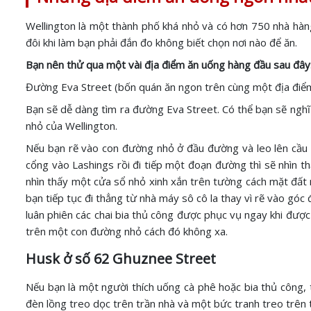
Wellington là một thành phố khá nhỏ và có hơn 750 nhà hàn
đôi khi làm bạn phải đắn đo không biết chọn nơi nào để ăn.
Bạn nên thử qua một vài địa điểm ăn uống hàng đầu sau đây
Đường Eva Street (bốn quán ăn ngon trên cùng một địa điểm
Bạn sẽ dễ dàng tìm ra đường Eva Street. Có thể bạn sẽ nghĩ
nhỏ của Wellington.
Nếu bạn rẽ vào con đường nhỏ ở đầu đường và leo lên cầu t
cổng vào Lashings rồi đi tiếp một đoạn đường thì sẽ nhìn t
nhìn thấy một cửa sổ nhỏ xinh xắn trên tường cách mặt đất 
bạn tiếp tục đi thẳng từ nhà máy sô cô la thay vì rẽ vào góc
luân phiên các chai bia thủ công được phục vụ ngay khi đư
trên một con đường nhỏ cách đó không xa.
Husk ở số 62 Ghuznee Street
Nếu bạn là một người thích uống cà phê hoặc bia thủ công,
đèn lồng treo dọc trên trần nhà và một bức tranh treo trên 