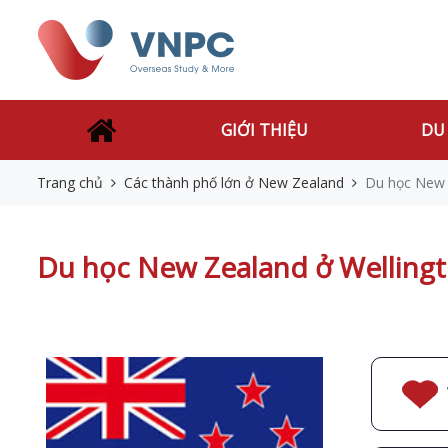
GIỚI THIỆU
DU
Trang chủ
Các thành phố lớn ở New Zealand
Du học New 
Du học New Zealand ở Welling