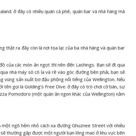
aland. ở đây có nhiều quán cà phê, quán bar và nhà hàng mà
 thật ra đây còn là nơi tọa lạc của ba nhà hàng và quán bar
đồ của các món ăn ngọt thì nên đến Lashings. Bạn sẽ đi qua
i qua nhà máy sô cô la và rẽ vào góc đường bên phải, bạn sẽ
ng vùng sản xuất bơ đậu phộng nổi tiếng của Wellington. Nếu
 tên gọi là Golding’s Free Dive. ở đây có trò chơi cờ bàn, sự
 Pizza Pomodoro (một quán ăn ngon khác của Wellington) nằm
rên một ngõ hẻm nhỏ cách xa đường Ghuznee Street với nhiều
 bạn sẽ thường gặp được một người bạn lông mao ở khu vực bên