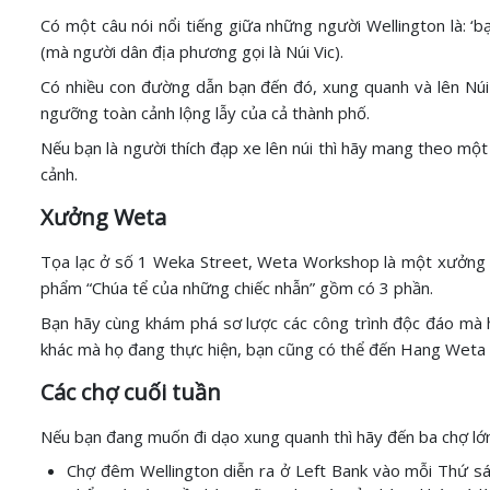
Có một câu nói nổi tiếng giữa những người Wellington là: ‘
(mà người dân địa phương gọi là Núi Vic).
Có nhiều con đường dẫn bạn đến đó, xung quanh và lên Núi 
ngưỡng toàn cảnh lộng lẫy của cả thành phố.
Nếu bạn là người thích đạp xe lên núi thì hãy mang theo mộ
cảnh.
Xưởng Weta
Tọa lạc ở số 1 Weka Street, Weta Workshop là một xưởng đạo
phẩm “Chúa tể của những chiếc nhẫn” gồm có 3 phần.
Bạn hãy cùng khám phá sơ lược các công trình độc đáo mà h
khác mà họ đang thực hiện, bạn cũng có thể đến Hang Weta
Các chợ cuối tuần
Nếu bạn đang muốn đi dạo xung quanh thì hãy đến ba chợ lớn
Chợ đêm Wellington diễn ra ở Left Bank vào mỗi Thứ sá