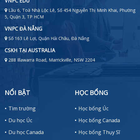
VNPC EDU
Lầu 6, Toà Nhà Lộc Lê, Số 454 Nguyễn Thị Minh Khai, Phường
5, Quận 3, TP HCM
VNPC ĐÀ NẴNG
Số 163 Lê Lợi, Quận Hải Châu, Đà Nẵng
CSKH TẠI AUSTRALIA
288 Illawarra Road, Marrickville, NSW 2204
NỔI BẬT
HỌC BỔNG
Tìm trường
Học bổng Úc
Du học Úc
Học bổng Canada
Du học Canada
Học bổng Thụy Sĩ